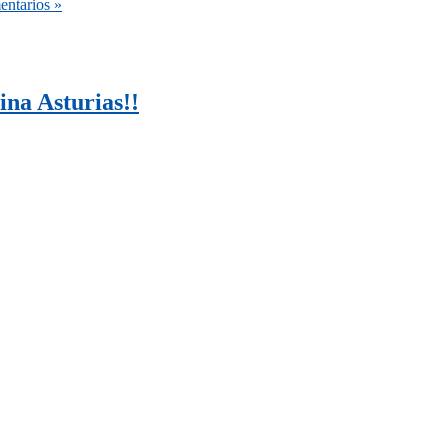
entarios »
ina Asturias!!