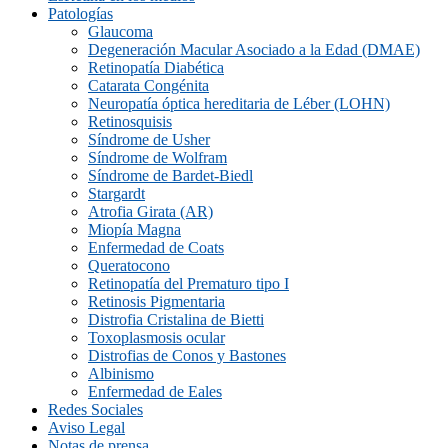
Patologías
Glaucoma
Degeneración Macular Asociado a la Edad (DMAE)
Retinopatía Diabética
Catarata Congénita
Neuropatí­a óptica hereditaria de Léber (LOHN)
Retinosquisis
Síndrome de Usher
Síndrome de Wolfram
Síndrome de Bardet-Biedl
Stargardt
Atrofia Girata (AR)
Miopía Magna
Enfermedad de Coats
Queratocono
Retinopatí­a del Prematuro tipo I
Retinosis Pigmentaria
Distrofia Cristalina de Bietti
Toxoplasmosis ocular
Distrofias de Conos y Bastones
Albinismo
Enfermedad de Eales
Redes Sociales
Aviso Legal
Notas de prensa