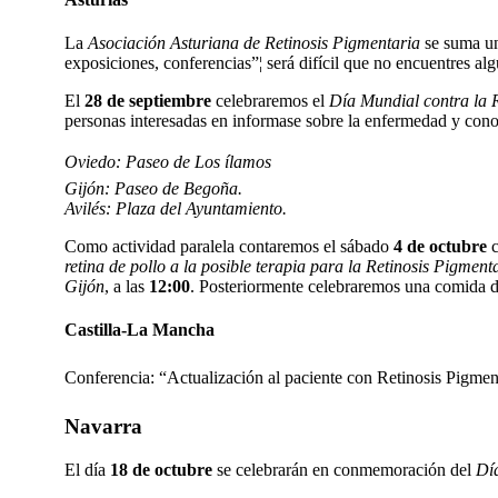
La
Asociación Asturiana de Retinosis Pigmentaria
se suma un 
exposiciones, conferencias”¦ será difí­cil que no encuentres alg
El
28 de septiembre
celebraremos el
Dí­a Mundial contra la 
personas interesadas en informase sobre la enfermedad y con
Oviedo: Paseo de Los ílamos
Gijón: Paseo de Begoña.
Avilés: Plaza del Ayuntamiento.
Como actividad paralela contaremos el sábado
4 de octubre
c
retina de pollo a la posible terapia para la Retinosis Pigmen
Gijón
, a las
12:00
. Posteriormente celebraremos una comida de 
Castilla-La Mancha
Conferencia: “Actualización al paciente con Retinosis Pigmen
Navarra
El dí­a
18 de octubre
se celebrarán en conmemoración del
Dí­