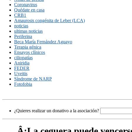
Coronavirus
Quédate en casa
CRB1
Amaurosis congénita de Leber (LCA)
noticias
ultimas noticias
Periferina
Beca María Fernández Aguayo
Terapia génica
Ensayos clínicos
ciliopatías
Aniridia
FEDER
Uveitis
Síndrome de NARP
Fotofobia
¿Quieres realizar un donativo a la asociación?
Â¡La ceguera puede vencers