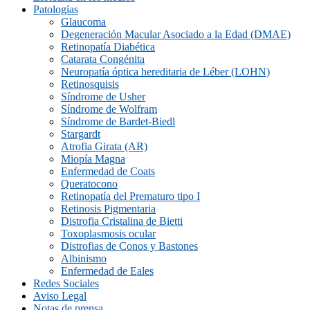
Patologías
Glaucoma
Degeneración Macular Asociado a la Edad (DMAE)
Retinopatía Diabética
Catarata Congénita
Neuropatí­a óptica hereditaria de Léber (LOHN)
Retinosquisis
Síndrome de Usher
Síndrome de Wolfram
Síndrome de Bardet-Biedl
Stargardt
Atrofia Girata (AR)
Miopía Magna
Enfermedad de Coats
Queratocono
Retinopatí­a del Prematuro tipo I
Retinosis Pigmentaria
Distrofia Cristalina de Bietti
Toxoplasmosis ocular
Distrofias de Conos y Bastones
Albinismo
Enfermedad de Eales
Redes Sociales
Aviso Legal
Notas de prensa