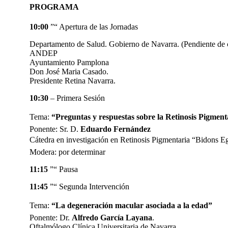
PROGRAMA
10:00
”“ Apertura de las Jornadas
Departamento de Salud. Gobierno de Navarra. (Pendiente de 
ANDEP
Ayuntamiento Pamplona
Don José Maria Casado.
Presidente Retina Navarra.
10:30
– Primera Sesión
Tema:
“Preguntas y respuestas sobre la Retinosis Pigmenta
Ponente: Sr. D.
Eduardo Fernández
Cátedra en investigación en Retinosis Pigmentaria “Bidons E
Modera: por determinar
11:15
”“ Pausa
11:45
”“ Segunda Intervención
Tema:
“La degeneración macular asociada a la edad”
Ponente: Dr.
Alfredo Garcí­a Layana
.
Oftalmólogo Clí­nica Universitaria de Navarra.