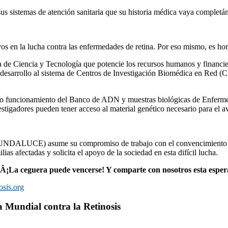
sus sistemas de atención sanitaria que su historia médica vaya complet
vos en la lucha contra las enfermedades de retina. Por eso mismo, es hora
 de Ciencia y Tecnologí­a que potencie los recursos humanos y financie
r desarrollo al sistema de Centros de Investigación Biomédica en Red (
no funcionamiento del Banco de ADN y muestras biológicas de Enfermeda
stigadores pueden tener acceso al material genético necesario para el av
FUNDALUCE) asume su compromiso de trabajo con el convencimiento d
ias afectadas y solicita el apoyo de la sociedad en esta difí­cil lucha.
ros Â¡La ceguera puede vencerse! Y comparte con nosotros esta esp
nosis.org
­a Mundial contra la Retinosis