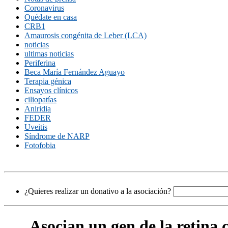
Coronavirus
Quédate en casa
CRB1
Amaurosis congénita de Leber (LCA)
noticias
ultimas noticias
Periferina
Beca María Fernández Aguayo
Terapia génica
Ensayos clínicos
ciliopatías
Aniridia
FEDER
Uveitis
Síndrome de NARP
Fotofobia
¿Quieres realizar un donativo a la asociación?
Asocian un gen de la retina 