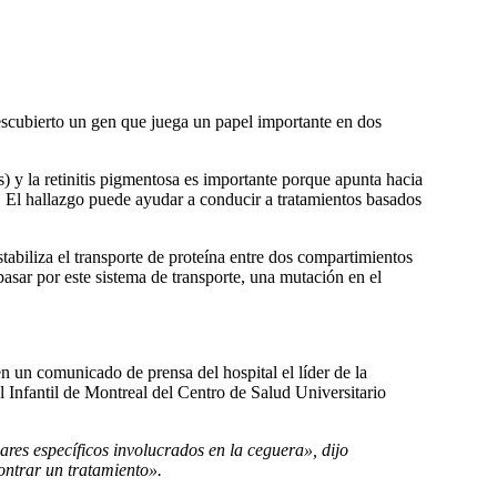
escubierto un gen que juega un papel importante en dos
s) y la retinitis pigmentosa es importante porque apunta hacia
s. El hallazgo puede ayudar a conducir a tratamientos basados
biliza el transporte de proteí­na entre dos compartimientos
 pasar por este sistema de transporte, una mutación en el
en un comunicado de prensa del hospital el lí­der de la
l Infantil de Montreal del Centro de Salud Universitario
res especí­ficos involucrados en la ceguera», dijo
ontrar un tratamiento».