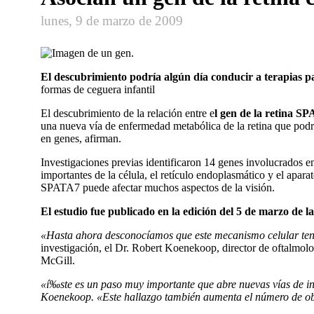
lunes, 9 de marzo de 2009
El descubrimiento podrí­a algún dí­a conducir a terapias p
formas de ceguera infantil
El descubrimiento de la relación entre e
l gen de la retina S
una nueva ví­a de enfermedad metabólica de la retina que podr
en genes, afirman.
Investigaciones previas identificaron 14 genes involucrados e
importantes de la célula, el retí­culo endoplasmático y el apar
SPATA7 puede afectar muchos aspectos de la visión.
El estudio fue publicado en la edición del 5 de marzo de
«Hasta ahora desconocí­amos que este mecanismo celular tení
investigación, el Dr. Robert Koenekoop, director de oftalmolo
McGill.
«í‰ste es un paso muy importante que abre nuevas ví­as de in
Koenekoop. «Este hallazgo también aumenta el número de objet