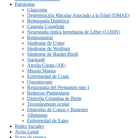
Patologías
Glaucoma
Degeneración Macular Asociado a la Edad (DMAE)
Retinopatía Diabética
Catarata Congénita
Neuropatí­a óptica hereditaria de Léber (LOHN)
Retinosquisis
Síndrome de Usher
Síndrome de Wolfram
Síndrome de Bardet-Biedl
Stargardt
Atrofia Girata (AR)
Miopía Magna
Enfermedad de Coats
Queratocono
Retinopatí­a del Prematuro tipo I
Retinosis Pigmentaria
Distrofia Cristalina de Bietti
Toxoplasmosis ocular
Distrofias de Conos y Bastones
Albinismo
Enfermedad de Eales
Redes Sociales
Aviso Legal
Notas de prensa