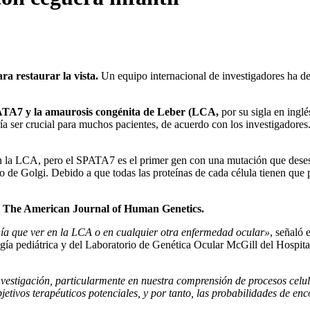
ara restaurar la vista.
Un equipo internacional de investigadores ha d
PATA7 y la amaurosis congénita de Leber (LCA,
por su sigla en inglé
í­a ser crucial para muchos pacientes, de acuerdo con los investigadore
n la LCA, pero el SPATA7 es el primer gen con una mutación que desesta
ato de Golgi. Debido a que todas las proteí­nas de cada célula tienen que
 la The American Journal of Human Genetics.
­a que ver en la LCA o en cualquier otra enfermedad ocular»
, señaló 
gí­a pediátrica y del Laboratorio de Genética Ocular McGill del Hospita
vestigación, particularmente en nuestra comprensión de procesos celula
ivos terapéuticos potenciales, y por tanto, las probabilidades de enc