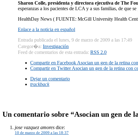
Sharon Colle, presidenta y directora ejecutiva de The Fo
esperanzas a los pacientes de LCA y a sus familias, de que se p
HealthDay News ( FUENTE: McGill University Health Centre
Enlace a la noticia en español
Entrada publicada el lunes, 9 de marzo de 2009 a las 17:49
Categor�a:
Investigación
Feed de comentarios de esta entrada:
RSS 2.0
Compartir en Facebook
Asocian un gen de la retina con
Compartir en Twitter
Asocian un gen de la retina con ce
Dejar un comentario
trackback
Un comentario sobre “Asocian un gen de la 
jose vazquez amores
dice:
10 de marzo de 2009 a las 18:37