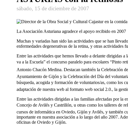
sábado, 15 de diciembre de 2007
La Asociación Asturiana agradece el apoyo recibido en 2007
Muchas y variadas han sido las actividades que se han llevado a
enfermedades degenerativas de la retina, y otras actividades fue
Entre las actividades que hemos llevado a delante dirigidas a l
va a la Escuela” el concurso paralelo para escolares “Pinto re
Antonio Chacón Medina. Destacan también la Celebración del “D
Ayuntamiento de Gijón y la Celebración del Dí­a del voluntaria
búsqueda, acogida y formación de voluntarios/as, como los cu
adaptación de nuestra web al formato web social 2.0., la gest
Entre las actividades dirigidas a las familias afectadas por l
Concejo de Avilés y Castrillón, u otras como los talleres de re
cursos de informática en Oviedo, Gijón y Avilés, y también cu
importante en nuestra asociación a lo largo del año 2007. Ad
oficinas de Oviedo y Gijón.