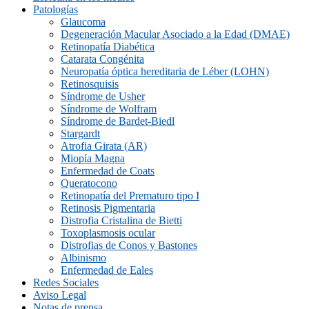
Patologías
Glaucoma
Degeneración Macular Asociado a la Edad (DMAE)
Retinopatía Diabética
Catarata Congénita
Neuropatí­a óptica hereditaria de Léber (LOHN)
Retinosquisis
Síndrome de Usher
Síndrome de Wolfram
Síndrome de Bardet-Biedl
Stargardt
Atrofia Girata (AR)
Miopía Magna
Enfermedad de Coats
Queratocono
Retinopatí­a del Prematuro tipo I
Retinosis Pigmentaria
Distrofia Cristalina de Bietti
Toxoplasmosis ocular
Distrofias de Conos y Bastones
Albinismo
Enfermedad de Eales
Redes Sociales
Aviso Legal
Notas de prensa