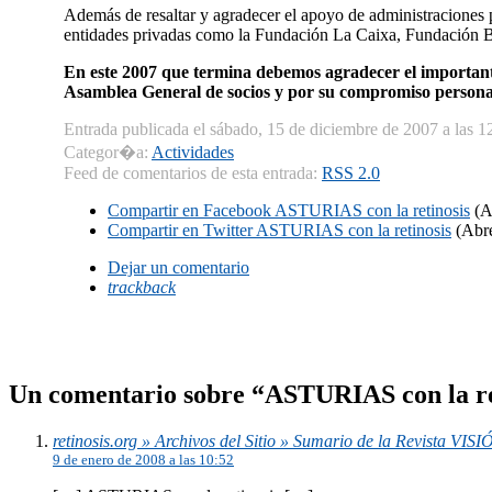
Además de resaltar y agradecer el apoyo de administraciones 
entidades privadas como la Fundación La Caixa, Fundación 
En este 2007 que termina debemos agradecer el importante
Asamblea General de socios y por su compromiso personal e
Entrada publicada el sábado, 15 de diciembre de 2007 a las 1
Categor�a:
Actividades
Feed de comentarios de esta entrada:
RSS 2.0
Compartir en Facebook
ASTURIAS con la retinosis
(A
Compartir en Twitter
ASTURIAS con la retinosis
(Abre
Dejar un comentario
trackback
Un comentario sobre “ASTURIAS con la re
retinosis.org » Archivos del Sitio » Sumario de la Revista VIS
9 de enero de 2008 a las 10:52