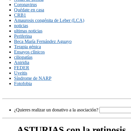
Coronavirus
Quédate en casa
CRB1
Amaurosis congénita de Leber (LCA)
noticias
ultimas noticias
Periferina
Beca María Fernández Aguayo
Terapia génica
Ensayos clínicos
ciliopatías
Aniridia
FEDER
Uveitis
Síndrome de NARP
Fotofobia
¿Quieres realizar un donativo a la asociación?
ASTURIAS con la retinosis