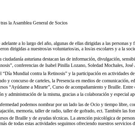
delante a lo largo del año, algunas de ellas dirigidas a las personas y 
ron dirigidas a nuestros/as voluntarios/as, a los/as escolares y a la soc
a ciudadaní­a asturiana destacan las de información, divulgación, sensib
tinosis”, conferencias de Isabel Pinilla Lozano, Soledad Mochales, José
í­a Mundial contra la Retinosis” y la participación en actividades de 
do y concurso de carteles, la Presencia en medios de comunicación, edic
rsos “Ayúdame a Mirarte”, Curso de acompañamiento y Braille. Entre e
ión y administración de la misma, gracias a la colaboración y especial a
a enfermedad podemos nombrar por un lado las de Ocio y tiempo libre, com
lajación, memoria, taller de radio, taller de gofrado, ect. También las fo
rsos de Braille y de ayudas técnicas. La atención psicológica de perso
emás de todas estas actividades seguimos ofreciendo nuestros servicios