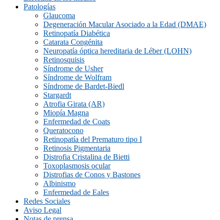
Patologías
Glaucoma
Degeneración Macular Asociado a la Edad (DMAE)
Retinopatía Diabética
Catarata Congénita
Neuropatí­a óptica hereditaria de Léber (LOHN)
Retinosquisis
Síndrome de Usher
Síndrome de Wolfram
Síndrome de Bardet-Biedl
Stargardt
Atrofia Girata (AR)
Miopía Magna
Enfermedad de Coats
Queratocono
Retinopatí­a del Prematuro tipo I
Retinosis Pigmentaria
Distrofia Cristalina de Bietti
Toxoplasmosis ocular
Distrofias de Conos y Bastones
Albinismo
Enfermedad de Eales
Redes Sociales
Aviso Legal
Notas de prensa