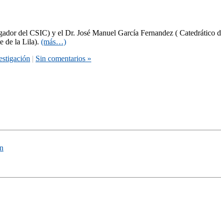
igador del CSIC) y el Dr. José Manuel García Fernandez ( Catedrático de
e de la Lila).
(más…)
estigación
|
Sin comentarios »
ón