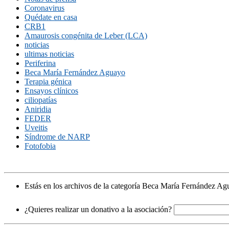
Coronavirus
Quédate en casa
CRB1
Amaurosis congénita de Leber (LCA)
noticias
ultimas noticias
Periferina
Beca María Fernández Aguayo
Terapia génica
Ensayos clínicos
ciliopatías
Aniridia
FEDER
Uveitis
Síndrome de NARP
Fotofobia
Estás en los archivos de la categoría Beca María Fernández Ag
¿Quieres realizar un donativo a la asociación?