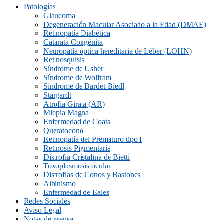
Patologías
Glaucoma
Degeneración Macular Asociado a la Edad (DMAE)
Retinopatía Diabética
Catarata Congénita
Neuropatí­a óptica hereditaria de Léber (LOHN)
Retinosquisis
Síndrome de Usher
Síndrome de Wolfram
Síndrome de Bardet-Biedl
Stargardt
Atrofia Girata (AR)
Miopía Magna
Enfermedad de Coats
Queratocono
Retinopatí­a del Prematuro tipo I
Retinosis Pigmentaria
Distrofia Cristalina de Bietti
Toxoplasmosis ocular
Distrofias de Conos y Bastones
Albinismo
Enfermedad de Eales
Redes Sociales
Aviso Legal
Notas de prensa