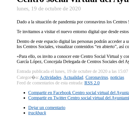
lunes, 19 de octubre de 2020
Dado a la situación de pandemia por coronavirus los Centros 
Te invitamos a visitar el nuevo entorno digital que desde esto
Dentro de este espacio digital las personas podrán acceder a un
los Centros Sociales, visualizar contenidos “en abierto”, así c
«Para ello, os invito a conocer este Centro Social Virtual y c
García López, Concejala Delegada de Centros Sociales del 
Entrada publicada el lunes, 19 de octubre de 2020 a las 15:07
Categor�a:
Actividades
,
Actualidad
,
Coronavirus
,
noticias
Feed de comentarios de esta entrada:
RSS 2.0
Compartir en Facebook
Centro social virtual del Ayun
Compartir en Twitter
Centro social virtual del Ayuntam
Dejar un comentario
trackback