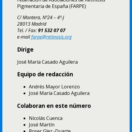
Pigmentaria de España (FARPE)
C/ Montera, Nº24 – 4º-J
28013 Madrid
Tel. / Fax:
91 532 07 07
e-mail
farpe@retinosis.org
Dirige
José Marí­a Casado Aguilera
Equipo de redacción
Andrés Mayor Lorenzo
José Marí­a Casado Aguilera
Colaboran en este número
Nicolás Cuenca
José Martí­n
Roser Glez.-Duarte