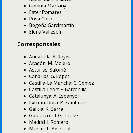
Gemma Marfany
Ester Pomares
Rosa Coco
Begoña Garcimartí­n
Elena Vallespí­n
Corresponsales
Andalucí­a: A. Reyes
Aragón: M. Melero
Asturias: Salomé
Canarias: G. López
Castilla-La Mancha: C. Gómez
Castilla-León: F. Barcenilla
Catalunya: A. Espanyol
Extremadura: P. Zambrano
Galicia: R. Barral
Guipúzcoa: I. González
Madrid: I. Romero
Murcia: L. Berrocal