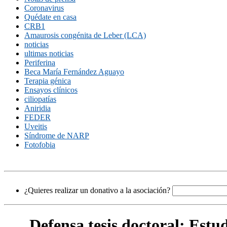
Coronavirus
Quédate en casa
CRB1
Amaurosis congénita de Leber (LCA)
noticias
ultimas noticias
Periferina
Beca María Fernández Aguayo
Terapia génica
Ensayos clínicos
ciliopatías
Aniridia
FEDER
Uveitis
Síndrome de NARP
Fotofobia
¿Quieres realizar un donativo a la asociación?
Defensa tesis doctoral: Estu