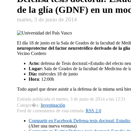
de la glía (GDNF) en un mod
martes, 3 de junio de 2014
El día 18 de junio en la Sala de Grados de la facultad de Medic
neuroprotector del factor neurotrófico derivado de la gl
Vecino Cordero
Acto:
defensa de Tesis doctoral:»Estudio del efecto ne
Lugar:
Sala de Grados de la facultad de Medicina de l
Día:
miércoles 18 de junio
Hora
: 12:00h
Todo aquel que desee asistir a la defensa de la misma será bi
Entrada publicada el martes, 3 de junio de 2014 a las 12:31
Categor�a:
Investigación
Feed de comentarios de esta entrada:
RSS 2.0
Compartir en Facebook
Defensa tesis doctoral: Estudio
(Abre una nueva ventana)