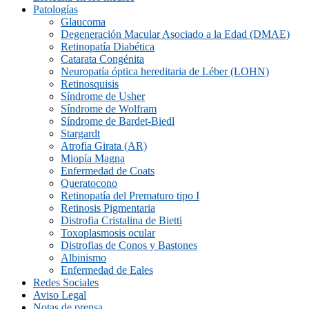
Patologías
Glaucoma
Degeneración Macular Asociado a la Edad (DMAE)
Retinopatía Diabética
Catarata Congénita
Neuropatí­a óptica hereditaria de Léber (LOHN)
Retinosquisis
Síndrome de Usher
Síndrome de Wolfram
Síndrome de Bardet-Biedl
Stargardt
Atrofia Girata (AR)
Miopía Magna
Enfermedad de Coats
Queratocono
Retinopatí­a del Prematuro tipo I
Retinosis Pigmentaria
Distrofia Cristalina de Bietti
Toxoplasmosis ocular
Distrofias de Conos y Bastones
Albinismo
Enfermedad de Eales
Redes Sociales
Aviso Legal
Notas de prensa