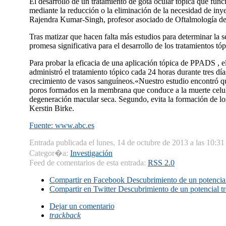
El desarrollo de un tratamiento de gota ocular tópica que fu
mediante la reducción o la eliminación de la necesidad de inye
Rajendra Kumar-Singh, profesor asociado de Oftalmología de 
Tras matizar que hacen falta más estudios para determinar la se
promesa significativa para el desarrollo de los tratamientos 
Para probar la eficacia de una aplicación tópica de PPADS , el
administró el tratamiento tópico cada 24 horas durante tres dí
crecimiento de vasos sanguíneos.«Nuestro estudio encontró que
poros formados en la membrana que conduce a la muerte celul
degeneración macular seca. Segundo, evita la formación de l
Kerstin Birke.
Fuente: www.abc.es
Entrada publicada el lunes, 14 de octubre de 2013 a las 10:31
Categor�a:
Investigación
Feed de comentarios de esta entrada:
RSS 2.0
Compartir en Facebook
Descubrimiento de un potencial
Compartir en Twitter
Descubrimiento de un potencial tr
Dejar un comentario
trackback