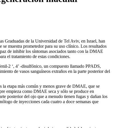
as Graduadas de la Universidad de Tel Aviv, en Israel, han
e se muestra prometedor para su uso clínico. Los resultados
capaz de inhibir los síntomas asociados tanto con la DMAE
ra el tratamiento de estas condiciones.
ofenil-2 ‘, 4’ -disulfónico, un compuesto llamado PPADS,
ecimiento de vasos sanguíneos extraños en la parte posterior del
a es la etapa más común y menos grave de DMAE, que se
siempre empieza como DMAE seca y sólo se produce en
arte posterior del ojo que a menudo tienen fugas y dañan los
almólogo de inyecciones cada cuatro a doce semanas que