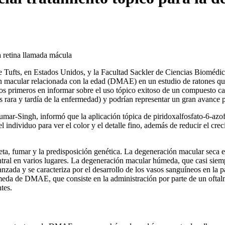
 retina llamada mácula
e Tufts, en Estados Unidos, y la Facultad Sackler de Ciencias Biomédic
ión macular relacionada con la edad (DMAE) en un estudio de ratones qu
los primeros en informar sobre el uso tópico exitoso de un compuesto 
ara y tardía de la enfermedad) y podrían representar un gran avance pa
Kumar-Singh, informó que la aplicación tópica de piridoxalfosfato-6-az
el individuo para ver el color y el detalle fino, además de reducir el cr
eta, fumar y la predisposición genética. La degeneración macular sec
 central en varios lugares. La degeneración macular húmeda, que casi 
zada y se caracteriza por el desarrollo de los vasos sanguíneos en la p
húmeda de DMAE, que consiste en la administración por parte de un oft
tes.