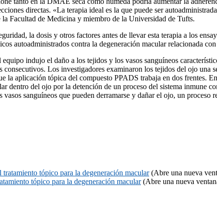
ncione tanto en la DMAE seca como húmeda podría aumentar la adherenci
cciones directas. «La terapia ideal es la que puede ser autoadministrada 
la Facultad de Medicina y miembro de la Universidad de Tufts.
guridad, la dosis y otros factores antes de llevar esta terapia a los ens
tópicos autoadministrados contra la degeneración macular relacionada co
 equipo indujo el daño a los tejidos y los vasos sanguíneos característ
as consecutivos. Los investigadores examinaron los tejidos del ojo una 
 la aplicación tópica del compuesto PPADS trabaja en dos frentes. En p
ar dentro del ojo por la detención de un proceso del sistema inmune 
os vasos sanguíneos que pueden derramarse y dañar el ojo, un proceso
 tratamiento tópico para la degeneración macular
(Abre una nueva vent
atamiento tópico para la degeneración macular
(Abre una nueva ventan