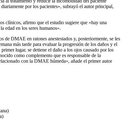
a al tratamiento y reducir la incomodidad del paciente
diariamente por los pacientes», subrayó el autor principal,
ayos clínicos, afirmo que el estudio sugiere que «hay una
n la edad en los seres humanos».
icos de DMAE en ratones anestesiados y, posteriormente, se les
semana más tarde para evaluar la progresión de los daños y el
rimer lugar, se detiene el daño a los ojos causado por los
conocido como complemento que es responsable de la
 relacionado con la DMAE húmeda», añade el primer autor
ana)
a)