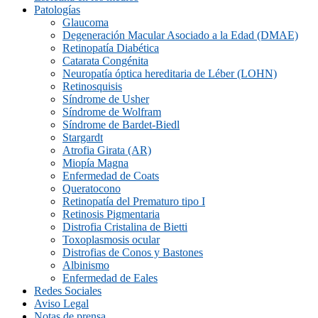
Patologías
Glaucoma
Degeneración Macular Asociado a la Edad (DMAE)
Retinopatía Diabética
Catarata Congénita
Neuropatí­a óptica hereditaria de Léber (LOHN)
Retinosquisis
Síndrome de Usher
Síndrome de Wolfram
Síndrome de Bardet-Biedl
Stargardt
Atrofia Girata (AR)
Miopía Magna
Enfermedad de Coats
Queratocono
Retinopatí­a del Prematuro tipo I
Retinosis Pigmentaria
Distrofia Cristalina de Bietti
Toxoplasmosis ocular
Distrofias de Conos y Bastones
Albinismo
Enfermedad de Eales
Redes Sociales
Aviso Legal
Notas de prensa