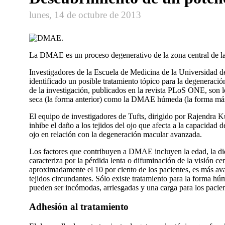
lunes, 14 de octubre de 2013
La DMAE es un proceso degenerativo de la zona central de la
Investigadores de la Escuela de Medicina de la Universidad d
identificado un posible tratamiento tópico para la degenerac
de la investigación, publicados en la revista PLoS ONE, son 
seca (la forma anterior) como la DMAE húmeda (la forma más r
El equipo de investigadores de Tufts, dirigido por Rajendra 
inhibe el daño a los tejidos del ojo que afecta a la capacidad d
ojo en relación con la degeneración macular avanzada.
Los factores que contribuyen a DMAE incluyen la edad, la di
caracteriza por la pérdida lenta o difuminación de la visión
aproximadamente el 10 por ciento de los pacientes, es más avan
tejidos circundantes. Sólo existe tratamiento para la forma 
pueden ser incómodas, arriesgadas y una carga para los pacien
Adhesión al tratamiento