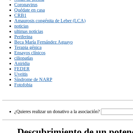
Coronavirus
Quédate en casa
CRB1
Amaurosis congénita de Leber (LCA)
noticias
ultimas noticias
Periferina
Beca María Fernández Aguayo
Terapia génica
Ensayos clínicos
ciliopatías
Aniridia
FEDER
Uveitis
Síndrome de NARP
Fotofobia
¿Quieres realizar un donativo a la asociación?
Descubrimiento de un potenc