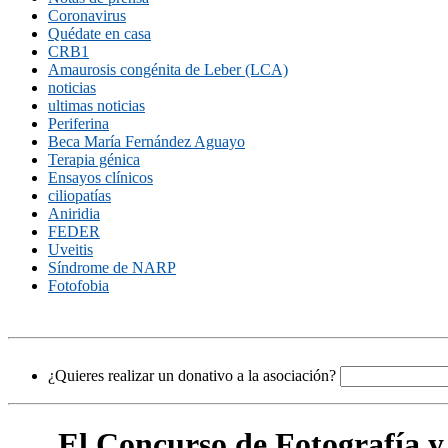
Coronavirus
Quédate en casa
CRB1
Amaurosis congénita de Leber (LCA)
noticias
ultimas noticias
Periferina
Beca María Fernández Aguayo
Terapia génica
Ensayos clínicos
ciliopatías
Aniridia
FEDER
Uveitis
Síndrome de NARP
Fotofobia
¿Quieres realizar un donativo a la asociación?
El Concurso de Fotografí­a 