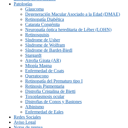
Patologías
Glaucoma
Degeneración Macular Asociado a la Edad (DMAE)
Retinopatía Diabética
Catarata Congénita
Neuropatí­a óptica hereditaria de Léber (LOHN)
Retinosquisis
Síndrome de Usher
Síndrome de Wolfram
Síndrome de Bardet-Biedl
Stargardt
Atrofia Girata (AR)
Miopía Magna
Enfermedad de Coats
Queratocono
Retinopatí­a del Prematuro tipo I
Retinosis Pigmentaria
Distrofia Cristalina de Bietti
Toxoplasmosis ocular
Distrofias de Conos y Bastones
Albinismo
Enfermedad de Eales
Redes Sociales
Aviso Legal
Notas de prensa