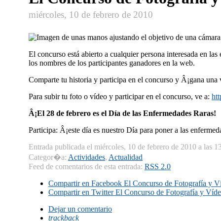
miércoles, 10 de febrero de 2010
El concurso está abierto a cualquier persona interesada en la
los nombres de los participantes ganadores en la web.
Comparte tu historia y participa en el concurso y Â¡gana una 
Para subir tu foto o ví­deo y participar en el concurso, ve a:
ht
Â¡El 28 de febrero es el Dí­a de las Enfermedades Raras!
Participa: Â¡este dí­a es nuestro Dí­a para poner a las enfermed
Entrada publicada el miércoles, 10 de febrero de 2010 a las 1
Categor�a:
Actividades
,
Actualidad
Feed de comentarios de esta entrada:
RSS 2.0
Compartir en Facebook
El Concurso de Fotografí­a y 
Compartir en Twitter
El Concurso de Fotografí­a y Ví­
Dejar un comentario
trackback