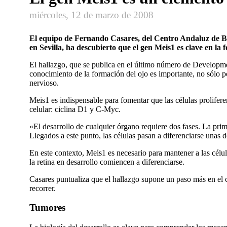
miércoles, 12 de marzo de 2008
El equipo de Fernando Casares, del Centro Andaluz de Biol
en Sevilla, ha descubierto que el gen Meis1 es clave en la 
El hallazgo, que se publica en el último número de Developmen
conocimiento de la formación del ojo es importante, no sólo p
nervioso.
Meis1 es indispensable para fomentar que las células prolifere
celular: ciclina D1 y C-Myc.
«El desarrollo de cualquier órgano requiere dos fases. La prim
Llegados a este punto, las células pasan a diferenciarse unas 
En este contexto, Meis1 es necesario para mantener a las célula
la retina en desarrollo comiencen a diferenciarse.
Casares puntualiza que el hallazgo supone un paso más en el co
recorrer.
Tumores