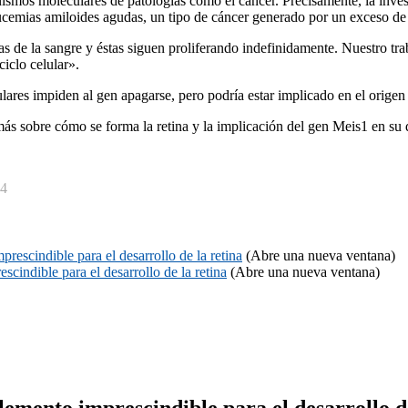
nismos moleculares de patologí­as como el cáncer. Precisamente, la inv
leucemias amiloides agudas, un tipo de cáncer generado por un exceso de 
as de la sangre y éstas siguen proliferando indefinidamente. Nuestro t
ciclo celular».
ares impiden al gen apagarse, pero podrí­a estar implicado en el origen
 sobre cómo se forma la retina y la implicación del gen Meis1 en su des
54
rescindible para el desarrollo de la retina
(Abre una nueva ventana)
cindible para el desarrollo de la retina
(Abre una nueva ventana)