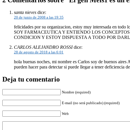
2 Comentarios sobre “El gen Meis1 es un el
santa nieves
dice:
20 de junio de 2008 a las 19:35
felicidades por su organizacion, estoy muy interesada en todo lo
SOY FARMACEUTICA Y ENTIENDO LOS CONCEPTOS M
CONDICION Y ESTOY DISPUESTA A TODO POR DAR
CARLOS ALEJANDRO ROSSI
dice:
28 de agosto de 2018 a las 6:01
hola buenas noches, mi nombre es Carlos soy de buenos aires Ar
pueden hacer para detectar si puede llegar a tener deficiencia 
Deja tu comentario
Nombre (required)
E-mail (no será publicado) (required)
Web