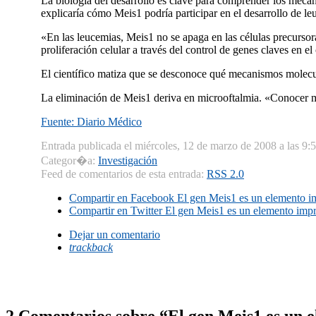
La biologí­a del desarrollo es clave para comprender los meca
explicarí­a cómo Meis1 podrí­a participar en el desarrollo de 
«En las leucemias, Meis1 no se apaga en las células precursor
proliferación celular a través del control de genes claves en el 
El cientí­fico matiza que se desconoce qué mecanismos molecul
La eliminación de Meis1 deriva en microoftalmia. «Conocer más
Fuente: Diario Médico
Entrada publicada el miércoles, 12 de marzo de 2008 a las 9:
Categor�a:
Investigación
Feed de comentarios de esta entrada:
RSS 2.0
Compartir en Facebook
El gen Meis1 es un elemento imp
Compartir en Twitter
El gen Meis1 es un elemento impres
Dejar un comentario
trackback