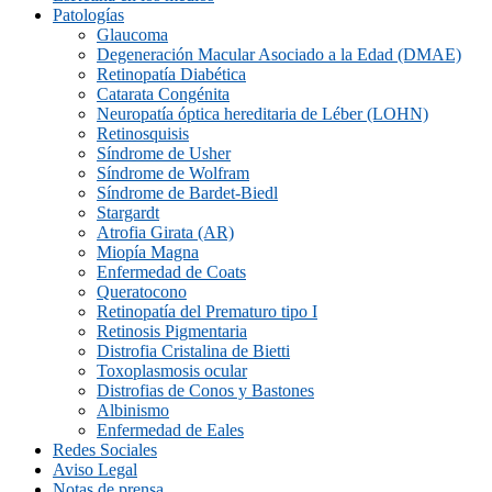
Patologías
Glaucoma
Degeneración Macular Asociado a la Edad (DMAE)
Retinopatía Diabética
Catarata Congénita
Neuropatí­a óptica hereditaria de Léber (LOHN)
Retinosquisis
Síndrome de Usher
Síndrome de Wolfram
Síndrome de Bardet-Biedl
Stargardt
Atrofia Girata (AR)
Miopía Magna
Enfermedad de Coats
Queratocono
Retinopatí­a del Prematuro tipo I
Retinosis Pigmentaria
Distrofia Cristalina de Bietti
Toxoplasmosis ocular
Distrofias de Conos y Bastones
Albinismo
Enfermedad de Eales
Redes Sociales
Aviso Legal
Notas de prensa