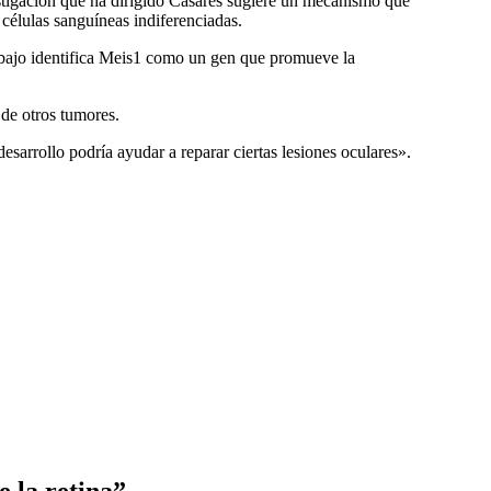
estigación que ha dirigido Casares sugiere un mecanismo que
células sanguí­neas indiferenciadas.
rabajo identifica Meis1 como un gen que promueve la
 de otros tumores.
arrollo podrí­a ayudar a reparar ciertas lesiones oculares».