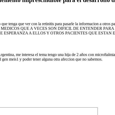
emento imprescindible para el desarrollo d
 que tenga que ver con la retinitis para pasarle la informacion a otros p
EDICOS QUE A VECES SON DIFICIL DE ENTENDER PARA 
LE ESPERANZA A ELLOS Y OTROS PACIENTES QUE ESTAN 
gentina, me interesa el tema tengo una hija de 2 años con microftalmia 
del gen meis1 y poder tener alguna otra afeccion que no sabemos.