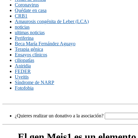
Coronavirus
Quédate en casa
CRB1
Amaurosis congénita de Leber (LCA)
noticias
ultimas noticias
Periferina
Beca María Fernández Aguayo
Terapia génica
Ensayos clínicos
ciliopatías
Aniridia
FEDER
Uveitis
Síndrome de NARP
Fotofobia
¿Quieres realizar un donativo a la asociación?
El gen Meis1 es un elemento 