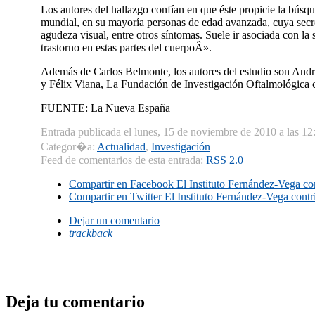
Los autores del hallazgo confí­an en que éste propicie la búsq
mundial, en su mayorí­a personas de edad avanzada, cuya secre
agudeza visual, entre otros sí­ntomas. Suele ir asociada con l
trastorno en estas partes del cuerpoÂ».
Además de Carlos Belmonte, los autores del estudio son And
y Félix Viana, La Fundación de Investigación Oftalmológica c
FUENTE: La Nueva España
Entrada publicada el lunes, 15 de noviembre de 2010 a las 12
Categor�a:
Actualidad
,
Investigación
Feed de comentarios de esta entrada:
RSS 2.0
Compartir en Facebook
El Instituto Fernández-Vega con
Compartir en Twitter
El Instituto Fernández-Vega contri
Dejar un comentario
trackback
Deja tu comentario