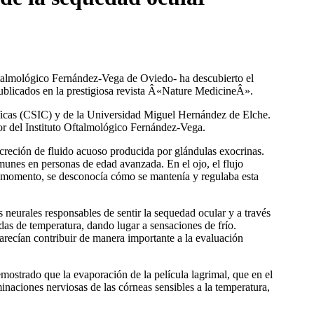
Oftalmológico Fernández-Vega de Oviedo- ha descubierto el
 publicados en la prestigiosa revista Â«Nature MedicineÂ».
í­ficas (CSIC) y de la Universidad Miguel Hernández de Elche.
or del Instituto Oftalmológico Fernández-Vega.
ecreción de fluido acuoso producida por glándulas exocrinas.
omunes en personas de edad avanzada. En el ojo, el flujo
l momento, se desconocí­a cómo se mantení­a y regulaba esta
neurales responsables de sentir la sequedad ocular y a través
as de temperatura, dando lugar a sensaciones de frí­o.
parecí­an contribuir de manera importante a la evaluación
ostrado que la evaporación de la pelí­cula lagrimal, que en el
minaciones nerviosas de las córneas sensibles a la temperatura,