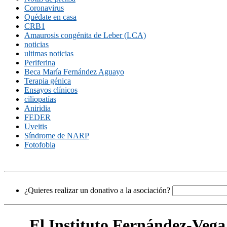
Coronavirus
Quédate en casa
CRB1
Amaurosis congénita de Leber (LCA)
noticias
ultimas noticias
Periferina
Beca María Fernández Aguayo
Terapia génica
Ensayos clínicos
ciliopatías
Aniridia
FEDER
Uveitis
Síndrome de NARP
Fotofobia
¿Quieres realizar un donativo a la asociación?
El Instituto Fernández-Vega 