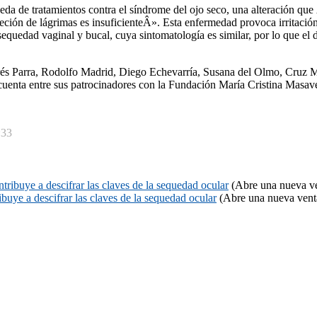
ueda de tratamientos contra el sí­ndrome del ojo seco, una alteración que
ción de lágrimas es insuficienteÂ». Esta enfermedad provoca irritación,
a sequedad vaginal y bucal, cuya sintomatologí­a es similar, por lo que 
rés Parra, Rodolfo Madrid, Diego Echevarrí­a, Susana del Olmo, Cruz 
uenta entre sus patrocinadores con la Fundación Marí­a Cristina Masave
:33
tribuye a descifrar las claves de la sequedad ocular
(Abre una nueva v
buye a descifrar las claves de la sequedad ocular
(Abre una nueva vent