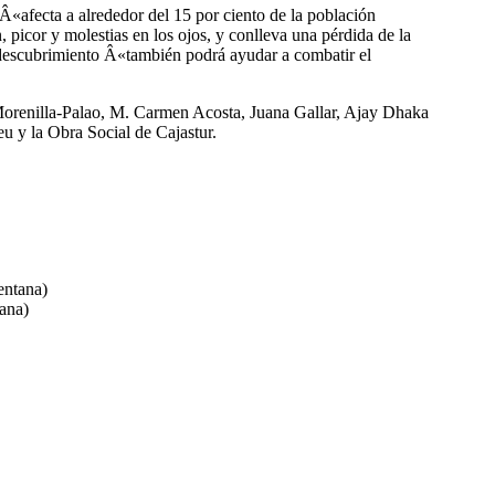
 Â«afecta a alrededor del 15 por ciento de la población
 picor y molestias en los ojos, y conlleva una pérdida de la
el descubrimiento Â«también podrá ayudar a combatir el
Morenilla-Palao, M. Carmen Acosta, Juana Gallar, Ajay Dhaka
u y la Obra Social de Cajastur.
entana)
ana)