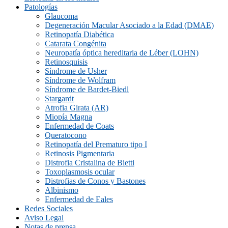
Patologías
Glaucoma
Degeneración Macular Asociado a la Edad (DMAE)
Retinopatía Diabética
Catarata Congénita
Neuropatí­a óptica hereditaria de Léber (LOHN)
Retinosquisis
Síndrome de Usher
Síndrome de Wolfram
Síndrome de Bardet-Biedl
Stargardt
Atrofia Girata (AR)
Miopía Magna
Enfermedad de Coats
Queratocono
Retinopatí­a del Prematuro tipo I
Retinosis Pigmentaria
Distrofia Cristalina de Bietti
Toxoplasmosis ocular
Distrofias de Conos y Bastones
Albinismo
Enfermedad de Eales
Redes Sociales
Aviso Legal
Notas de prensa