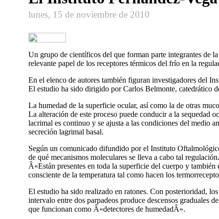
lunes, 15 de noviembre de 2010
Un grupo de cientí­ficos del que forman parte integrantes de 
relevante papel de los receptores térmicos del frí­o en la reg
En el elenco de autores también figuran investigadores del In
El estudio ha sido dirigido por Carlos Belmonte, catedrático
La humedad de la superficie ocular, así­ como la de otras muc
La alteración de este proceso puede conducir a la sequedad oc
lacrimal es continuo y se ajusta a las condiciones del medio 
secreción lagrimal basal.
Según un comunicado difundido por el Instituto Oftalmológico 
de qué mecanismos moleculares se lleva a cabo tal regulaciónÂ
Â«Están presentes en toda la superficie del cuerpo y también en
consciente de la temperatura tal como hacen los termorreceptore
El estudio ha sido realizado en ratones. Con posterioridad, l
intervalo entre dos parpadeos produce descensos graduales de t
que funcionan como Â«detectores de humedadÂ».