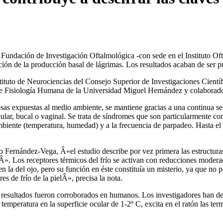
la Fundación de Investigación Oftalmológica -con sede en el Instituto 
ulación de la producción basal de lágrimas. Los resultados acaban de ser
stituto de Neurociencias del Consejo Superior de Investigaciones Cient
 de Fisiologí­a Humana de la Universidad Miguel Hernández y colaborad
osas expuestas al medio ambiente, se mantiene gracias a una continua s
ular, bucal o vaginal. Se trata de sí­ndromes que son particularmente c
ambiente (temperatura, humedad) y a la frecuencia de parpadeo. Hasta e
Fernández-Vega, Â«el estudio describe por vez primera las estructuras 
». Los receptores térmicos del frí­o se activan con reducciones moderad
 la del ojo, pero su función en éste constituí­a un misterio, ya que no 
s de frí­o de la pielÂ», precisa la nota.
os resultados fueron corroborados en humanos. Los investigadores han dem
emperatura en la superficie ocular de 1-2º C, excita en el ratón las ter