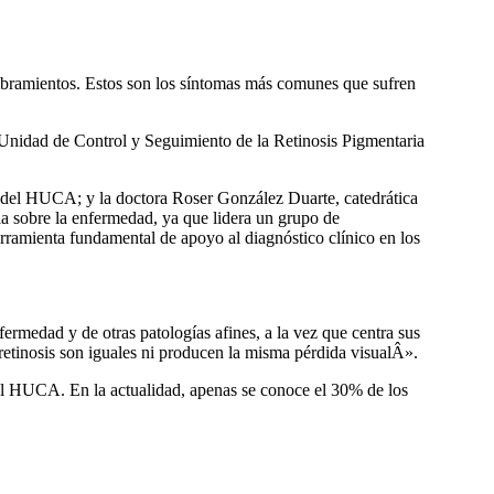
mbramientos. Estos son los sí­ntomas más comunes que sufren
 la Unidad de Control y Seguimiento de la Retinosis Pigmentaria
a del HUCA; y la doctora Roser González Duarte, catedrática
ia sobre la enfermedad, ya que lidera un grupo de
rramienta fundamental de apoyo al diagnóstico clí­nico en los
ermedad y de otras patologí­as afines, a la vez que centra sus
etinosis son iguales ni producen la misma pérdida visualÂ».
el HUCA. En la actualidad, apenas se conoce el 30% de los