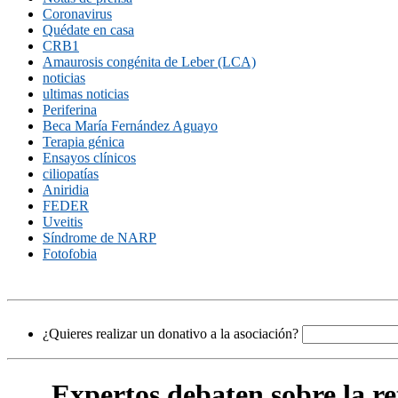
Coronavirus
Quédate en casa
CRB1
Amaurosis congénita de Leber (LCA)
noticias
ultimas noticias
Periferina
Beca María Fernández Aguayo
Terapia génica
Ensayos clínicos
ciliopatías
Aniridia
FEDER
Uveitis
Síndrome de NARP
Fotofobia
¿Quieres realizar un donativo a la asociación?
Expertos debaten sobre la re