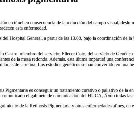
isión en túnel en consecuencia de la reducción del campo visual, deslu
 padecen esta enfermedad.
tos del Hospital General, a partir de las 13.00, bajo la coordinación de
n Castro, miembro del servicio; Eliecer Coto, del servicio de Genétic
pantes de la mesa redonda. Además, esta última impartirá una conferenc
itarias de la retina. Los estudios genéticos se han convertido en una he
s Pigmentaria es conseguir un tratamiento curativo o paliativo de la enf
 un comunicado el gabinete de comunicación del HUCA, Â«no todas las r
uimiento de la Retinosis Pigmentaria y otras enfermedades afines, en 