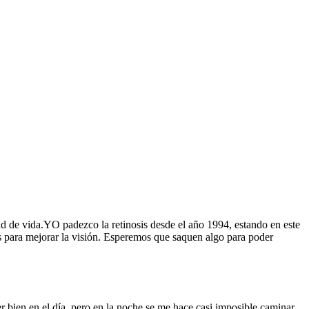
d de vida.YO padezco la retinosis desde el año 1994, estando en este
s para mejorar la visión. Esperemos que saquen algo para poder
bien en el dí­a, pero en la noche se me hace casi imposible caminar