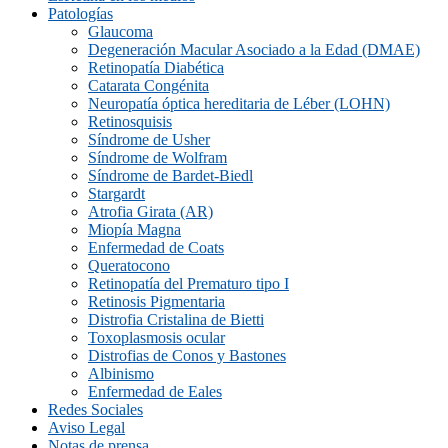
Patologías
Glaucoma
Degeneración Macular Asociado a la Edad (DMAE)
Retinopatía Diabética
Catarata Congénita
Neuropatí­a óptica hereditaria de Léber (LOHN)
Retinosquisis
Síndrome de Usher
Síndrome de Wolfram
Síndrome de Bardet-Biedl
Stargardt
Atrofia Girata (AR)
Miopía Magna
Enfermedad de Coats
Queratocono
Retinopatí­a del Prematuro tipo I
Retinosis Pigmentaria
Distrofia Cristalina de Bietti
Toxoplasmosis ocular
Distrofias de Conos y Bastones
Albinismo
Enfermedad de Eales
Redes Sociales
Aviso Legal
Notas de prensa