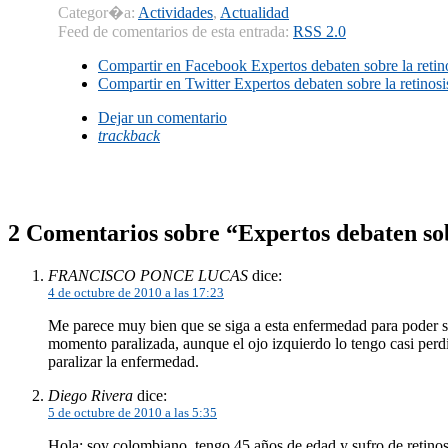
Categor�a:
Actividades
,
Actualidad
Feed de comentarios de esta entrada:
RSS 2.0
Compartir en Facebook
Expertos debaten sobre la retin
Compartir en Twitter
Expertos debaten sobre la retinosi
Dejar un comentario
trackback
2 Comentarios sobre “Expertos debaten sob
FRANCISCO PONCE LUCAS
dice:
4 de octubre de 2010 a las 17:23
Me parece muy bien que se siga a esta enfermedad para poder sa
momento paralizada, aunque el ojo izquierdo lo tengo casi perd
paralizar la enfermedad.
Diego Rivera
dice:
5 de octubre de 2010 a las 5:35
Hola: soy colombiano, tengo 45 años de edad y sufro de retinos