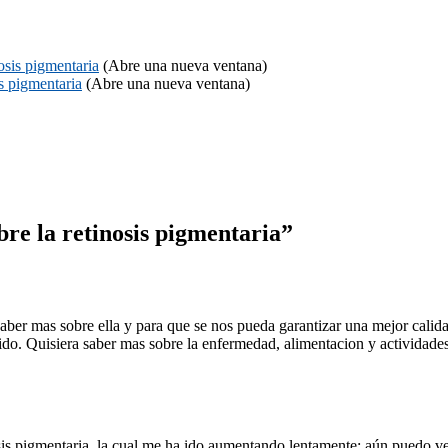
osis pigmentaria
(Abre una nueva ventana)
s pigmentaria
(Abre una nueva ventana)
re la retinosis pigmentaria”
ber mas sobre ella y para que se nos pueda garantizar una mejor calida
ido. Quisiera saber mas sobre la enfermedad, alimentacion y actividade
is pigmentaria, la cual me ha ido aumentando lentamente; aún puedo ver 