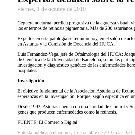
viernes, 1 de octubre de 2010
Ceguera nocturna, pérdida progresiva de la agudeza visual, v
los enfermos de retinosis pigmentaria. Más de 200 asturianos
Expertos en esta patologí­a se reunirán hoy, en el salón de ac
en Asturias y la Comisión de Docencia del HUCA.
Luis Fernández-Vega, jefe de Oftalmologí­a del HUCA; Joaquí­
de Genética de la Universidad de Barcelona, serán los partici
investigación y diagnóstico genético de las enfermedades hered
hospitales.
Investigación
El objetivo fundamental de la Asociación Asturiana de Retinosi
esperanzas en la investigación. Porque, según especifica en
Desde 1993, Asturias cuenta con una Unidad de Control y Seg
genes que producen enfermedades como la retinosis.
FUENTE: El Comercio Digital
Entrada publicada el viernes, 1 de octubre de 2010 a las 9:21