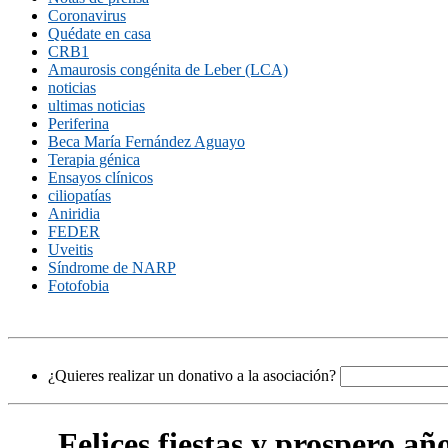
Coronavirus
Quédate en casa
CRB1
Amaurosis congénita de Leber (LCA)
noticias
ultimas noticias
Periferina
Beca María Fernández Aguayo
Terapia génica
Ensayos clínicos
ciliopatías
Aniridia
FEDER
Uveitis
Síndrome de NARP
Fotofobia
¿Quieres realizar un donativo a la asociación?
Felices fiestas y prospero añ