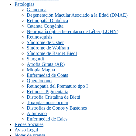
Patologías
Glaucoma
Degeneración Macular Asociado a la Edad (DMAE)
Retinopatía Diabética
Catarata Congénita
Neuropatí­a óptica hereditaria de Léber (LOHN)
Retinosquisis
Síndrome de Usher
Síndrome de Wolfram
Síndrome de Bardet-Biedl
Stargardt
Atrofia Girata (AR)
Miopía Magna
Enfermedad de Coats
Queratocono
Retinopatí­a del Prematuro tipo I
Retinosis Pigmentaria
Distrofia Cristalina de Bietti
Toxoplasmosis ocular
Distrofias de Conos y Bastones
Albinismo
Enfermedad de Eales
Redes Sociales
Aviso Legal
Notas de prensa