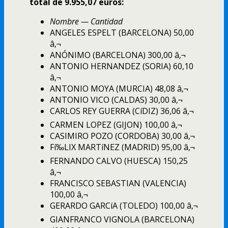
total de 9.955,07 euros:
Nombre — Cantidad
ANGELES ESPELT (BARCELONA) 50,00
â‚¬
ANÓNIMO (BARCELONA) 300,00 â‚¬
ANTONIO HERNANDEZ (SORIA) 60,10
â‚¬
ANTONIO MOYA (MURCIA) 48,08 â‚¬
ANTONIO VICO (CALDAS) 30,00 â‚¬
CARLOS REY GUERRA (CíDIZ) 36,06 â‚¬
CARMEN LOPEZ (GIJON) 100,00 â‚¬
CASIMIRO POZO (CORDOBA) 30,00 â‚¬
Fí‰LIX MARTíNEZ (MADRID) 95,00 â‚¬
FERNANDO CALVO (HUESCA) 150,25
â‚¬
FRANCISCO SEBASTIAN (VALENCIA)
100,00 â‚¬
GERARDO GARCíA (TOLEDO) 100,00 â‚¬
GIANFRANCO VIGNOLA (BARCELONA)