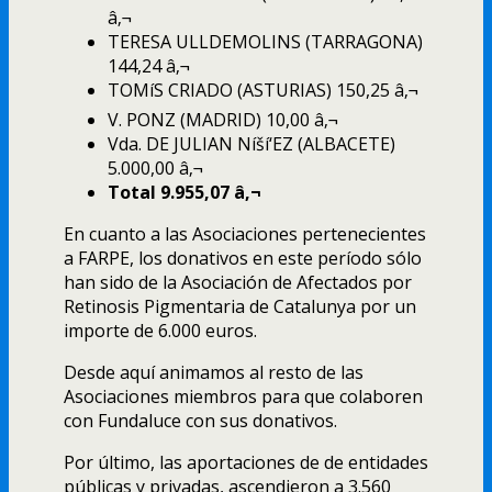
â‚¬
TERESA ULLDEMOLINS (TARRAGONA)
144,24 â‚¬
TOMíS CRIADO (ASTURIAS) 150,25 â‚¬
V. PONZ (MADRID) 10,00 â‚¬
Vda. DE JULIAN Níší‘EZ (ALBACETE)
5.000,00 â‚¬
Total 9.955,07 â‚¬
En cuanto a las Asociaciones pertenecientes
a FARPE, los donativos en este perí­odo sólo
han sido de la Asociación de Afectados por
Retinosis Pigmentaria de Catalunya por un
importe de 6.000 euros.
Desde aquí­ animamos al resto de las
Asociaciones miembros para que colaboren
con Fundaluce con sus donativos.
Por último, las aportaciones de de entidades
públicas y privadas, ascendieron a 3.560