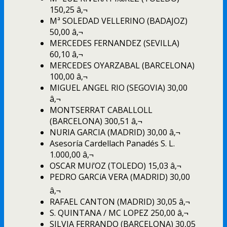
150,25 â‚¬
Mª SOLEDAD VELLERINO (BADAJOZ)
50,00 â‚¬
MERCEDES FERNANDEZ (SEVILLA)
60,10 â‚¬
MERCEDES OYARZABAL (BARCELONA)
100,00 â‚¬
MIGUEL ANGEL RIO (SEGOVIA) 30,00
â‚¬
MONTSERRAT CABALLOLL
(BARCELONA) 300,51 â‚¬
NURIA GARCIA (MADRID) 30,00 â‚¬
Asesorí­a Cardellach Panadés S. L.
1.000,00 â‚¬
OSCAR MUí‘OZ (TOLEDO) 15,03 â‚¬
PEDRO GARCíA VERA (MADRID) 30,00
â‚¬
RAFAEL CANTON (MADRID) 30,05 â‚¬
S. QUINTANA / MC LOPEZ 250,00 â‚¬
SILVIA FERRANDO (BARCELONA) 30,05