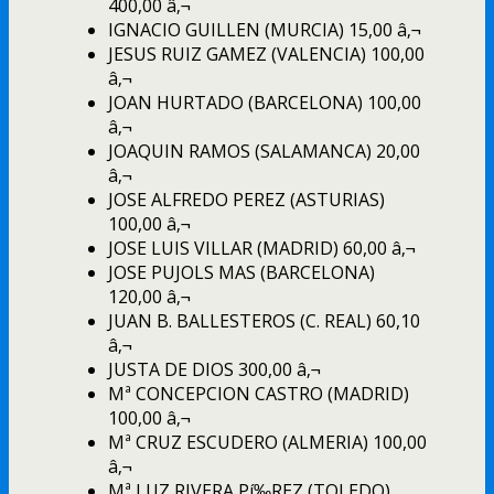
400,00 â‚¬
IGNACIO GUILLEN (MURCIA) 15,00 â‚¬
JESUS RUIZ GAMEZ (VALENCIA) 100,00
â‚¬
JOAN HURTADO (BARCELONA) 100,00
â‚¬
JOAQUIN RAMOS (SALAMANCA) 20,00
â‚¬
JOSE ALFREDO PEREZ (ASTURIAS)
100,00 â‚¬
JOSE LUIS VILLAR (MADRID) 60,00 â‚¬
JOSE PUJOLS MAS (BARCELONA)
120,00 â‚¬
JUAN B. BALLESTEROS (C. REAL) 60,10
â‚¬
JUSTA DE DIOS 300,00 â‚¬
Mª CONCEPCION CASTRO (MADRID)
100,00 â‚¬
Mª CRUZ ESCUDERO (ALMERIA) 100,00
â‚¬
Mª LUZ RIVERA Pí‰REZ (TOLEDO)