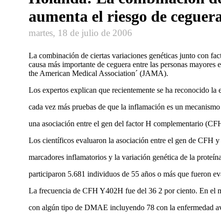
aumenta el riesgo de ceguer
martes, 18 de julio de 2006
La combinación de ciertas variaciones genéticas junto con fa
causa más importante de ceguera entre las personas mayores 
the American Medical Association´ (JAMA).
Los expertos explican que recientemente se ha reconocido la 
cada vez más pruebas de que la inflamación es un mecanismo 
una asociación entre el gen del factor H complementario (CF
Los cientí­ficos evaluaron la asociación entre el gen de CFH 
marcadores inflamatorios y la variación genética de la proteí­n
participaron 5.681 individuos de 55 años o más que fueron e
La frecuencia de CFH Y402H fue del 36 2 por ciento. En el m
con algún tipo de DMAE incluyendo 78 con la enfermedad av