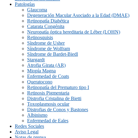
Patologías
Glaucoma
Degeneración Macular Asociado a la Edad (DMAE)
Retinopatía Diabética
Catarata Congénita
Neuropatí­a óptica hereditaria de Léber (LOHN)
Retinosquisis
Síndrome de Usher
Síndrome de Wolfram
Síndrome de Bardet-Biedl
Stargardt
Atrofia Girata (AR)
Miopía Magna
Enfermedad de Coats
Queratocono
Retinopatí­a del Prematuro tipo I
Retinosis Pigmentaria
Distrofia Cristalina de Bietti
Toxoplasmosis ocular
Distrofias de Conos y Bastones
Albinismo
Enfermedad de Eales
Redes Sociales
Aviso Legal
Notas de prensa