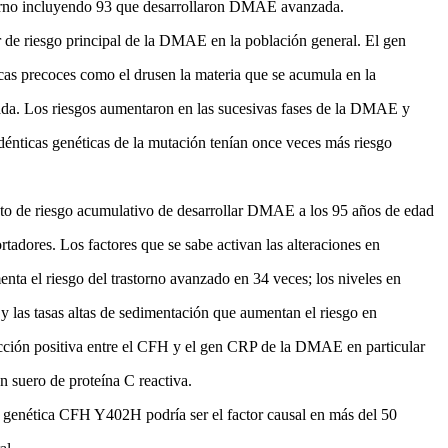
storno incluyendo 93 que desarrollaron DMAE avanzada.
 de riesgo principal de la DMAE en la población general. El gen
icas precoces como el drusen la materia que se acumula en la
zada. Los riesgos aumentaron en las sucesivas fases de la DMAE y
dénticas genéticas de la mutación tení­an once veces más riesgo
nto de riesgo acumulativo de desarrollar DMAE a los 95 años de edad
ortadores. Los factores que se sabe activan las alteraciones en
a el riesgo del trastorno avanzado en 34 veces; los niveles en
 y las tasas altas de sedimentación que aumentan el riesgo en
acción positiva entre el CFH y el gen CRP de la DMAE en particular
n suero de proteí­na C reactiva.
n genética CFH Y402H podrí­a ser el factor causal en más del 50