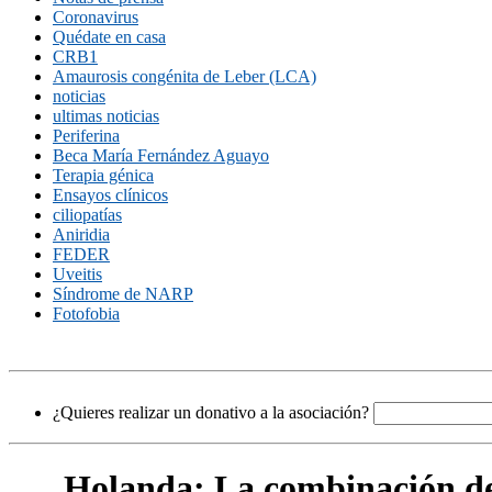
Coronavirus
Quédate en casa
CRB1
Amaurosis congénita de Leber (LCA)
noticias
ultimas noticias
Periferina
Beca María Fernández Aguayo
Terapia génica
Ensayos clínicos
ciliopatías
Aniridia
FEDER
Uveitis
Síndrome de NARP
Fotofobia
¿Quieres realizar un donativo a la asociación?
Holanda: La combinación de 