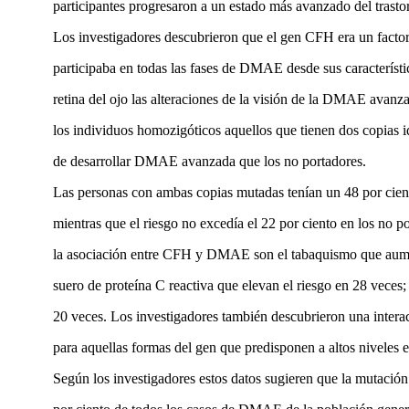
participantes progresaron a un estado más avanzado del tra
Los investigadores descubrieron que el gen CFH era un factor
participaba en todas las fases de DMAE desde sus caracterí­st
retina del ojo las alteraciones de la visión de la DMAE avan
los individuos homozigóticos aquellos que tienen dos copias i
de desarrollar DMAE avanzada que los no portadores.
Las personas con ambas copias mutadas tení­an un 48 por cie
mientras que el riesgo no excedí­a el 22 por ciento en los no p
la asociación entre CFH y DMAE son el tabaquismo que aument
suero de proteí­na C reactiva que elevan el riesgo en 28 veces;
20 veces. Los investigadores también descubrieron una inter
para aquellas formas del gen que predisponen a altos niveles e
Según los investigadores estos datos sugieren que la mutació