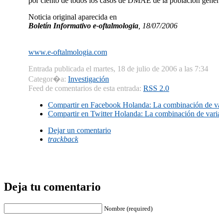
por ciento de todos los casos de DMAE de la población gener
Noticia original aparecida en
Boletí­n Informativo e-oftalmologia
, 18/07/2006
www.e-oftalmologia.com
Entrada publicada el martes, 18 de julio de 2006 a las 7:34
Categor�a:
Investigación
Feed de comentarios de esta entrada:
RSS 2.0
Compartir en Facebook
Holanda: La combinación de vari
Compartir en Twitter
Holanda: La combinación de varian
Dejar un comentario
trackback
Deja tu comentario
Nombre (required)