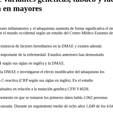
a en mayores
ctores inflamatorios y el tabaquismo aumenta de forma significativa el
en el mundo occidental según un estudio del Centro Médico Erasmus de 
existencia de factores hereditarios en la DMAE y existen además
importante de la enfermedad. Estudios anteriores han demostrado
H según sus siglas en inglés) y la DMAE.
y la DMAE e investigaron el efecto modificador del tabaquismo los
a C-reactiva (CRP según sus siglas en inglés). En el estudio
valuados en relación a la mutación genética CFH Y402H.
omento en que se tomaron los primeros datos habí­a 2.062 personas
anzada. Durante un seguimiento medio de ocho años 1,649 de los 4.6