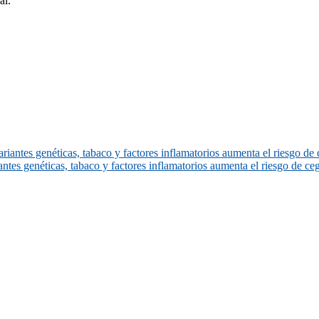
al.
antes genéticas, tabaco y factores inflamatorios aumenta el riesgo de
tes genéticas, tabaco y factores inflamatorios aumenta el riesgo de c