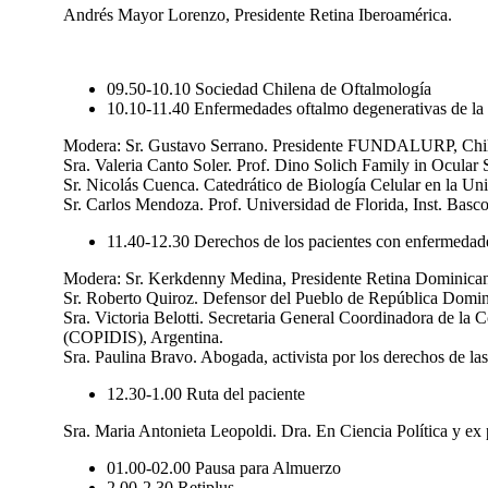
Andrés Mayor Lorenzo, Presidente Retina Iberoamérica.
09.50-10.10 Sociedad Chilena de Oftalmología
10.10-11.40 Enfermedades oftalmo degenerativas de la re
Modera: Sr. Gustavo Serrano. Presidente FUNDALURP, Chil
Sra. Valeria Canto Soler. Prof. Dino Solich Family in Ocular
Sr. Nicolás Cuenca. Catedrático de Biología Celular en la Un
Sr. Carlos Mendoza. Prof. Universidad de Florida, Inst. Ba
11.40-12.30 Derechos de los pacientes con enfermedade
Modera: Sr. Kerkdenny Medina, Presidente Retina Dominica
Sr. Roberto Quiroz. Defensor del Pueblo de República Domin
Sra. Victoria Belotti. Secretaria General Coordinadora de la
(COPIDIS), Argentina.
Sra. Paulina Bravo. Abogada, activista por los derechos de la
12.30-1.00 Ruta del paciente
Sra. Maria Antonieta Leopoldi. Dra. En Ciencia Política y ex 
01.00-02.00 Pausa para Almuerzo
2.00-2.30 Retiplus