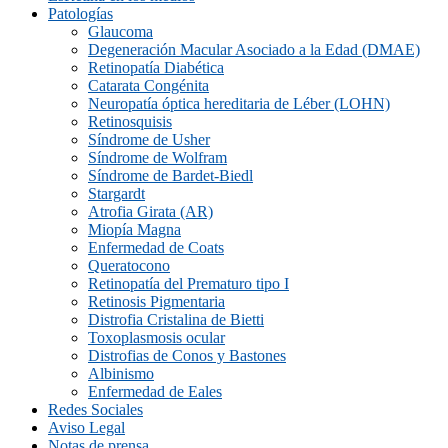
Patologías
Glaucoma
Degeneración Macular Asociado a la Edad (DMAE)
Retinopatía Diabética
Catarata Congénita
Neuropatí­a óptica hereditaria de Léber (LOHN)
Retinosquisis
Síndrome de Usher
Síndrome de Wolfram
Síndrome de Bardet-Biedl
Stargardt
Atrofia Girata (AR)
Miopía Magna
Enfermedad de Coats
Queratocono
Retinopatí­a del Prematuro tipo I
Retinosis Pigmentaria
Distrofia Cristalina de Bietti
Toxoplasmosis ocular
Distrofias de Conos y Bastones
Albinismo
Enfermedad de Eales
Redes Sociales
Aviso Legal
Notas de prensa