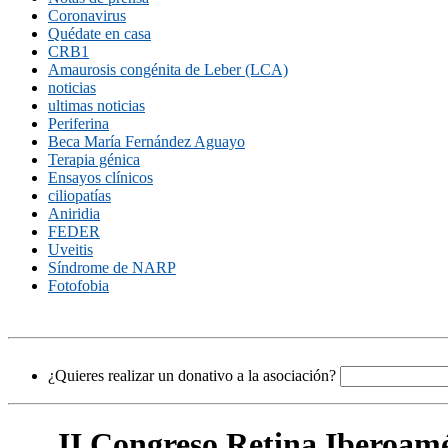
Coronavirus
Quédate en casa
CRB1
Amaurosis congénita de Leber (LCA)
noticias
ultimas noticias
Periferina
Beca María Fernández Aguayo
Terapia génica
Ensayos clínicos
ciliopatías
Aniridia
FEDER
Uveitis
Síndrome de NARP
Fotofobia
¿Quieres realizar un donativo a la asociación?
II Congreso Retina Iberoam