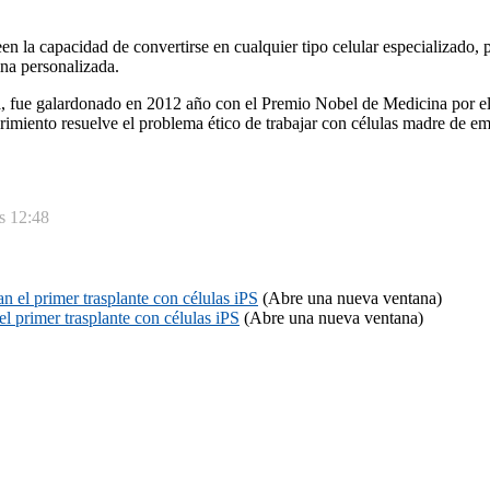
een la capacidad de convertirse en cualquier tipo celular especializado, 
na personalizada.
 fue galardonado en 2012 año con el Premio Nobel de Medicina por el m
imiento resuelve el problema ético de trabajar con células madre de e
as 12:48
n el primer trasplante con células iPS
(Abre una nueva ventana)
el primer trasplante con células iPS
(Abre una nueva ventana)