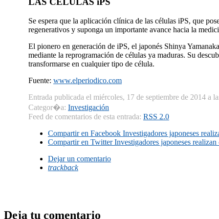
LAS CÉLULAS iPS
Se espera que la aplicación clínica de las células iPS, que pos
regenerativos y suponga un importante avance hacia la medici
El pionero en generación de iPS, el japonés Shinya Yamanaka,
mediante la reprogramación de células ya maduras. Su descubr
transformarse en cualquier tipo de célula.
Fuente:
www.elperiodico.com
Entrada publicada el miércoles, 17 de septiembre de 2014 a l
Categor�a:
Investigación
Feed de comentarios de esta entrada:
RSS 2.0
Compartir en Facebook
Investigadores japoneses realiza
Compartir en Twitter
Investigadores japoneses realizan 
Dejar un comentario
trackback
Deja tu comentario