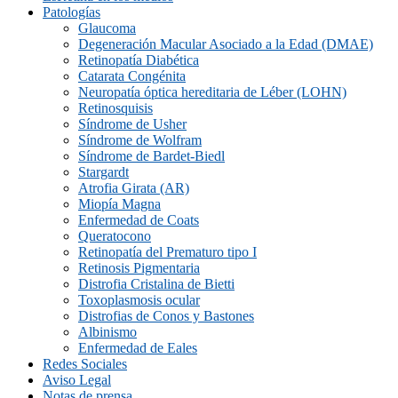
Patologías
Glaucoma
Degeneración Macular Asociado a la Edad (DMAE)
Retinopatía Diabética
Catarata Congénita
Neuropatí­a óptica hereditaria de Léber (LOHN)
Retinosquisis
Síndrome de Usher
Síndrome de Wolfram
Síndrome de Bardet-Biedl
Stargardt
Atrofia Girata (AR)
Miopía Magna
Enfermedad de Coats
Queratocono
Retinopatí­a del Prematuro tipo I
Retinosis Pigmentaria
Distrofia Cristalina de Bietti
Toxoplasmosis ocular
Distrofias de Conos y Bastones
Albinismo
Enfermedad de Eales
Redes Sociales
Aviso Legal
Notas de prensa