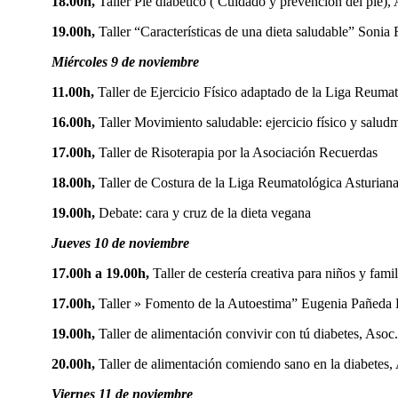
18.00h,
Taller Pie diabético ( Cuidado y prevención del pie
19.00h,
Taller “Características de una dieta saludable” So
Miércoles 9 de noviembre
11.00h,
Taller de Ejercicio Físico adaptado de la Liga Reuma
16.00h,
Taller Movimiento saludable: ejercicio físico y salud
17.00h,
Taller de Risoterapia por la Asociación Recuerdas
18.00h,
Taller de Costura de la Liga Reumatológica Asturian
19.00h,
Debate: cara y cruz de la dieta vegana
Jueves 10 de noviembre
17.00h a 19.00h,
Taller de cestería creativa para niños y fami
17.00h,
Taller » Fomento de la Autoestima” Eugenia Pañeda P
19.00h,
Taller de alimentación convivir con tú diabetes, As
20.00h,
Taller de alimentación comiendo sano en la diabete
Viernes 11 de noviembre