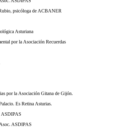
), Asoc. ASDIPAS
nia Rubio, psicóloga de ACBANER
tológica Asturiana
mental por la Asociación Recuerdas
a
lias por la Asociación Gitana de Gijón.
alacio. Es Retina Asturias.
oc. ASDIPAS
s, Asoc. ASDIPAS