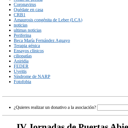
Coronavirus
Quédate en casa
CRB1
Amaurosis congénita de Leber (LCA)
noticias
ultimas noticias
Periferina
Beca María Fernández Aguayo
Terapia génica
Ensayos clínicos
ciliopatías
Aniridia
FEDER
Uveitis
Síndrome de NARP
Fotofobia
¿Quieres realizar un donativo a la asociación?
IV Jornadas de Puertas Abier