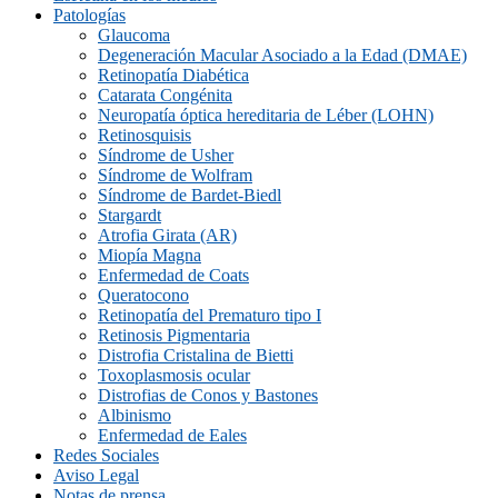
Patologías
Glaucoma
Degeneración Macular Asociado a la Edad (DMAE)
Retinopatía Diabética
Catarata Congénita
Neuropatí­a óptica hereditaria de Léber (LOHN)
Retinosquisis
Síndrome de Usher
Síndrome de Wolfram
Síndrome de Bardet-Biedl
Stargardt
Atrofia Girata (AR)
Miopía Magna
Enfermedad de Coats
Queratocono
Retinopatí­a del Prematuro tipo I
Retinosis Pigmentaria
Distrofia Cristalina de Bietti
Toxoplasmosis ocular
Distrofias de Conos y Bastones
Albinismo
Enfermedad de Eales
Redes Sociales
Aviso Legal
Notas de prensa