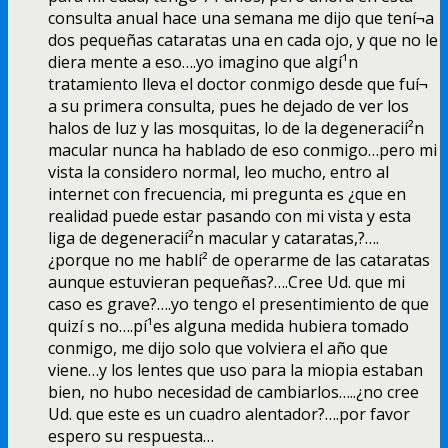
consulta anual hace una semana me dijo que tení¬a
dos pequeñas cataratas una en cada ojo, y que no le
diera mente a eso….yo imagino que algí¹n
tratamiento lleva el doctor conmigo desde que fuí¬
a su primera consulta, pues he dejado de ver los
halos de luz y las mosquitas, lo de la degeneracií²n
macular nunca ha hablado de eso conmigo…pero mi
vista la considero normal, leo mucho, entro al
internet con frecuencia, mi pregunta es ¿que en
realidad puede estar pasando con mi vista y esta
liga de degeneracií²n macular y cataratas,?….
¿porque no me hablí² de operarme de las cataratas
aunque estuvieran pequeñas?….Cree Ud. que mi
caso es grave?….yo tengo el presentimiento de que
quizí s no….pí¹es alguna medida hubiera tomado
conmigo, me dijo solo que volviera el año que
viene…y los lentes que uso para la miopia estaban
bien, no hubo necesidad de cambiarlos…..¿no cree
Ud. que este es un cuadro alentador?….por favor
espero su respuesta…