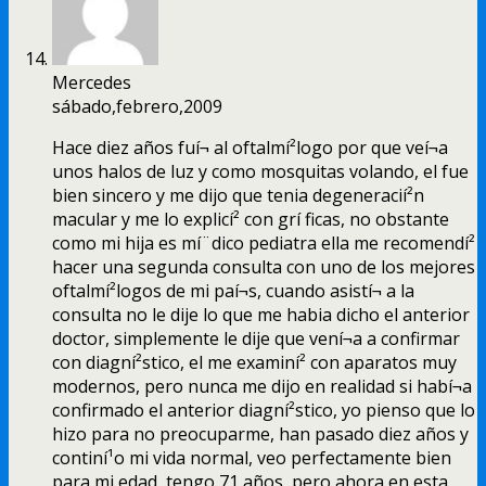
Mercedes
sábado,febrero,2009
Hace diez años fuí¬ al oftalmí²logo por que veí¬a
unos halos de luz y como mosquitas volando, el fue
bien sincero y me dijo que tenia degeneracií²n
macular y me lo explicí² con grí ficas, no obstante
como mi hija es mí¨dico pediatra ella me recomendí²
hacer una segunda consulta con uno de los mejores
oftalmí²logos de mi paí¬s, cuando asistí¬ a la
consulta no le dije lo que me habia dicho el anterior
doctor, simplemente le dije que vení¬a a confirmar
con diagní²stico, el me examiní² con aparatos muy
modernos, pero nunca me dijo en realidad si habí¬a
confirmado el anterior diagní²stico, yo pienso que lo
hizo para no preocuparme, han pasado diez años y
continí¹o mi vida normal, veo perfectamente bien
para mi edad, tengo 71 años, pero ahora en esta