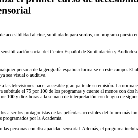
ensorial
 de accesibilidad al cine, subtitulado para sordos, un programa puesto
 de sensibilización social del Centro Español de Subtitulación y Audio
ualquier persona de la geografí­a española formarse en este campo. El ob
ya sea visual o auditiva.
las televisiones hacer accesible gran parte de su emisión. La norma es
va subtitule el 75 por 100 de los programas y cuente al menos con dos h
por 100 y diez horas a la semana de interpretación con lengua de signos 
os a ser los protagonistas de las pelí­culas accesibles del futuro más inm
ares programados por la Academia.
en las personas con discapacidad sensorial. Además, el programa inclui