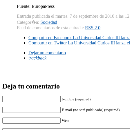
Fuente: EuropaPress
Entrada publicada el martes, 7 de septiembre de 2010 a las 12
Categor�a:
Sociedad
Feed de comentarios de esta entrada:
RSS 2.0
Compartir en Facebook
La Universidad Carlos III lanza 
Compartir en Twitter
La Universidad Carlos III lanza el
Dejar un comentario
trackback
Deja tu comentario
Nombre (required)
E-mail (no será publicado) (required)
Web