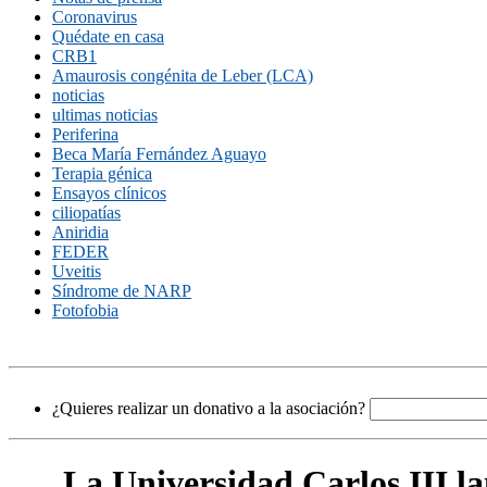
Coronavirus
Quédate en casa
CRB1
Amaurosis congénita de Leber (LCA)
noticias
ultimas noticias
Periferina
Beca María Fernández Aguayo
Terapia génica
Ensayos clínicos
ciliopatías
Aniridia
FEDER
Uveitis
Síndrome de NARP
Fotofobia
¿Quieres realizar un donativo a la asociación?
La Universidad Carlos III la