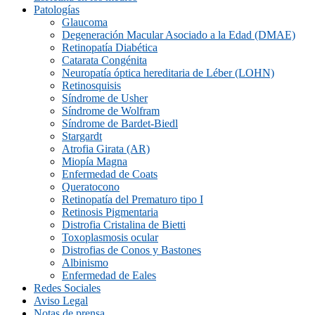
Patologías
Glaucoma
Degeneración Macular Asociado a la Edad (DMAE)
Retinopatía Diabética
Catarata Congénita
Neuropatí­a óptica hereditaria de Léber (LOHN)
Retinosquisis
Síndrome de Usher
Síndrome de Wolfram
Síndrome de Bardet-Biedl
Stargardt
Atrofia Girata (AR)
Miopía Magna
Enfermedad de Coats
Queratocono
Retinopatí­a del Prematuro tipo I
Retinosis Pigmentaria
Distrofia Cristalina de Bietti
Toxoplasmosis ocular
Distrofias de Conos y Bastones
Albinismo
Enfermedad de Eales
Redes Sociales
Aviso Legal
Notas de prensa