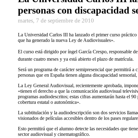
personas con discapacidad s
martes, 7 de septiembre de 2010
La Universidad Carlos III ha lanzado el primer curso práctico
que ha generado la nueva Ley de Audiovisuales».
El curso está dirigido por íngel Garcí­a Crespo, responsable
durante cuatro meses y ya está abierto el plazo de matrí­cula.
Será un programa de carácter semipresencial que permitirá a c
personas que en España tienen alguna discapacidad sensorial, 
La Ley General Audiovisual, recientemente aprobada, impone a 
«tienen el derecho a que la comunicación audiovisual televisi
programas audiodescritos; estas cifras aumentarán hasta el 90 
cobertura estatal o autonómica».
La subtitulación y la audiodescripción son dos servicios llamad
visionados de pelí­culas accesibles dentro de los pases regul
Esto permitirá que el alumno detecte las necesidades que tien
sector audiovisual y cinematográfico.