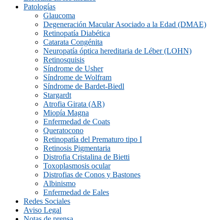
Patologías
Glaucoma
Degeneración Macular Asociado a la Edad (DMAE)
Retinopatía Diabética
Catarata Congénita
Neuropatí­a óptica hereditaria de Léber (LOHN)
Retinosquisis
Síndrome de Usher
Síndrome de Wolfram
Síndrome de Bardet-Biedl
Stargardt
Atrofia Girata (AR)
Miopía Magna
Enfermedad de Coats
Queratocono
Retinopatí­a del Prematuro tipo I
Retinosis Pigmentaria
Distrofia Cristalina de Bietti
Toxoplasmosis ocular
Distrofias de Conos y Bastones
Albinismo
Enfermedad de Eales
Redes Sociales
Aviso Legal
Notas de prensa