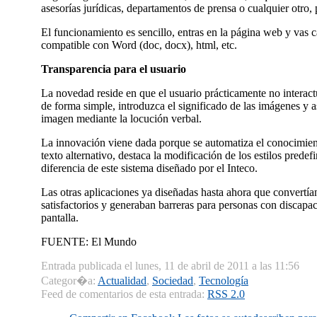
asesorí­as jurí­dicas, departamentos de prensa o cualquier otro
El funcionamiento es sencillo, entras en la página web y vas
compatible con Word (doc, docx), html, etc.
Transparencia para el usuario
La novedad reside en que el usuario prácticamente no interactúa
de forma simple, introduzca el significado de las imágenes y 
imagen mediante la locución verbal.
La innovación viene dada porque se automatiza el conocimient
texto alternativo, destaca la modificación de los estilos prede
diferencia de este sistema diseñado por el Inteco.
Las otras aplicaciones ya diseñadas hasta ahora que convertí­a
satisfactorios y generaban barreras para personas con discapac
pantalla.
FUENTE: El Mundo
Entrada publicada el lunes, 11 de abril de 2011 a las 11:56
Categor�a:
Actualidad
,
Sociedad
,
Tecnologí­a
Feed de comentarios de esta entrada:
RSS 2.0