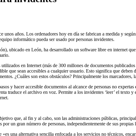
ace unos años. Los ordenadores hoy en dí­a se fabrican a medida y segú
 equipo informático pueda ser usado por personas invidentes.
ión), ubicado en León, ha desarrollado un software libre en internet que
ario.
tilizados en Internet (más de 300 millones de documentos publicados al
ble que sean accesibles a cualquier usuario. Esto significa que deben de
tos. ¿Cuáles son estos obstáculos? Principalmente los marcadores, las 
pasos y hacer accesible documentos al alcance de personas no expertas e
nta traduce el archivo en voz. Permite a los invidentes ‘leer’ el texto y
rnet.
jetivo que, al fin y al cabo, son las administraciones públicas, princip
das por un gran número de personas, independientemente de sus propias l
 «es una alternativa sencilla enfocada a los servicios no técnicos, enc