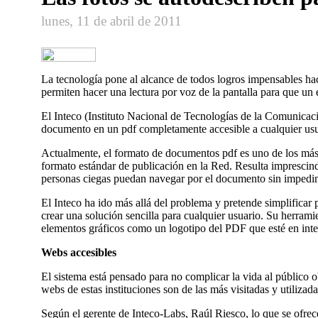
lunes, 11 de abril de 2011
La tecnologí­a pone al alcance de todos logros impensables h
permiten hacer una lectura por voz de la pantalla para que un
El Inteco (Instituto Nacional de Tecnologí­as de la Comunicac
documento en un pdf completamente accesible a cualquier usu
Actualmente, el formato de documentos pdf es uno de los más u
formato estándar de publicación en la Red. Resulta imprescindi
personas ciegas puedan navegar por el documento sin impedimen
El Inteco ha ido más allá del problema y pretende simplificar 
crear una solución sencilla para cualquier usuario. Su herramie
elementos gráficos como un logotipo del PDF que esté en inte
Webs accesibles
El sistema está pensado para no complicar la vida al público ob
webs de estas instituciones son de las más visitadas y utiliza
Según el gerente de Inteco-Labs, Raúl Riesco, lo que se ofrece