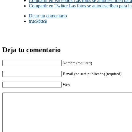
Compartir en Facebook
Las fotos se autodescriben para
Compartir en Twitter
Las fotos se autodescriben para in
Dejar un comentario
trackback
Deja tu comentario
Nombre (required)
E-mail (no será publicado) (required)
Web