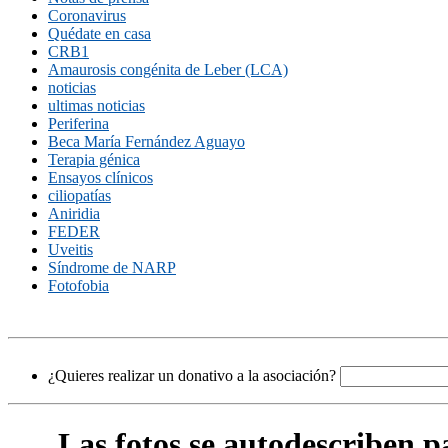
Coronavirus
Quédate en casa
CRB1
Amaurosis congénita de Leber (LCA)
noticias
ultimas noticias
Periferina
Beca María Fernández Aguayo
Terapia génica
Ensayos clínicos
ciliopatías
Aniridia
FEDER
Uveitis
Síndrome de NARP
Fotofobia
¿Quieres realizar un donativo a la asociación?
Las fotos se autodescriben p