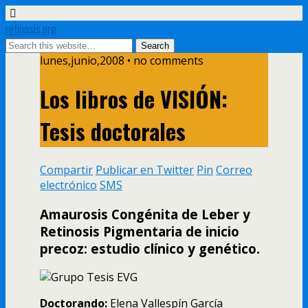
retinosis.org
lunes,junio,2008 • no comments
Los libros de VISIÓN:
Tesis doctorales
Compartir
Publicar en Twitter
Pin
Correo
electrónico
SMS
Amaurosis Congénita de Leber y
Retinosis Pigmentaria de inicio
precoz: estudio clí­nico y genético.
Doctorando:
Elena Vallespí­n Garcí­a