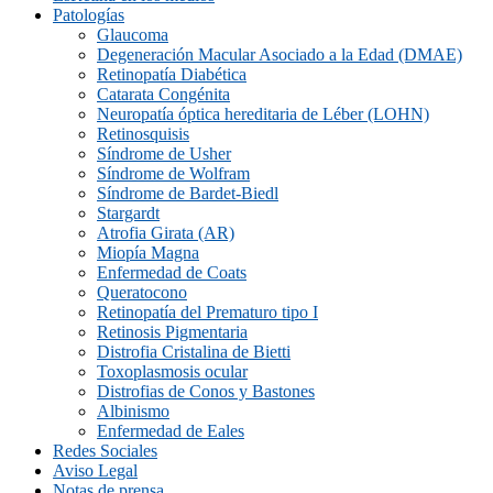
Patologías
Glaucoma
Degeneración Macular Asociado a la Edad (DMAE)
Retinopatía Diabética
Catarata Congénita
Neuropatí­a óptica hereditaria de Léber (LOHN)
Retinosquisis
Síndrome de Usher
Síndrome de Wolfram
Síndrome de Bardet-Biedl
Stargardt
Atrofia Girata (AR)
Miopía Magna
Enfermedad de Coats
Queratocono
Retinopatí­a del Prematuro tipo I
Retinosis Pigmentaria
Distrofia Cristalina de Bietti
Toxoplasmosis ocular
Distrofias de Conos y Bastones
Albinismo
Enfermedad de Eales
Redes Sociales
Aviso Legal
Notas de prensa