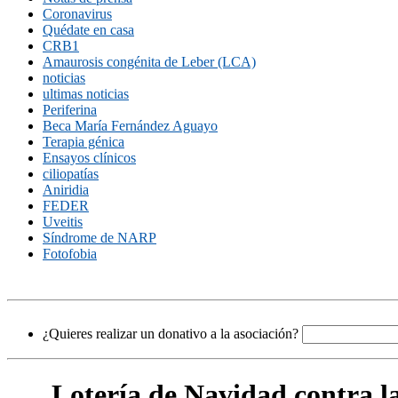
Coronavirus
Quédate en casa
CRB1
Amaurosis congénita de Leber (LCA)
noticias
ultimas noticias
Periferina
Beca María Fernández Aguayo
Terapia génica
Ensayos clínicos
ciliopatías
Aniridia
FEDER
Uveitis
Síndrome de NARP
Fotofobia
¿Quieres realizar un donativo a la asociación?
Loterí­a de Navidad contra l