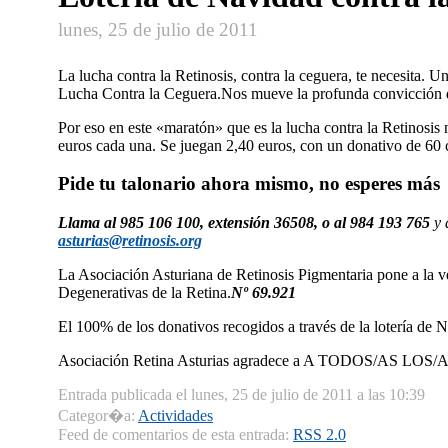
lunes, 25 de julio de 2011
La lucha contra la Retinosis, contra la ceguera, te necesita. 
Lucha Contra la Ceguera.Nos mueve la profunda convicción
Por eso en este «maratón» que es la lucha contra la Retinosis
euros cada una. Se juegan 2,40 euros, con un donativo de 60 c
Pide tu talonario ahora mismo, no esperes más
Llama al 985 106 100, extensión 36508, o al 984 193 765
y 
asturias@retinosis.org
La Asociación Asturiana de Retinosis Pigmentaria pone a la ve
Degenerativas de la Retina.
Nº 69.921
El 100% de los donativos recogidos a través de la loterí­a de 
Asociación Retina Asturias agradece a A TODOS/AS 
Entrada publicada el lunes, 25 de julio de 2011 a las 10:39
Categor�a:
Actividades
Feed de comentarios de esta entrada:
RSS 2.0