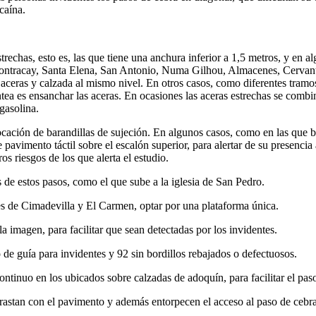
caína.
strechas, esto es, las que tiene una anchura inferior a 1,5 metros, y en a
Contracay, Santa Elena, San Antonio, Numa Gilhou, Almacenes, Cervant
 aceras y calzada al mismo nivel. En otros casos, como diferentes tram
tea es ensanchar las aceras. En ocasiones las aceras estrechas se comb
gasolina.
ocación de barandillas de sujeción. En algunos casos, como en las que b
avimento táctil sobre el escalón superior, para alertar de su presencia a
os riesgos de los que alerta el estudio.
 de estos pasos, como el que sube a la iglesia de San Pedro.
es de Cimadevilla y El Carmen, optar por una plataforma única.
imagen, para facilitar que sean detectadas por los invidentes.
e guía para invidentes y 92 sin bordillos rebajados o defectuosos.
ntinuo en los ubicados sobre calzadas de adoquín, para facilitar el pas
trastan con el pavimento y además entorpecen el acceso al paso de cebra