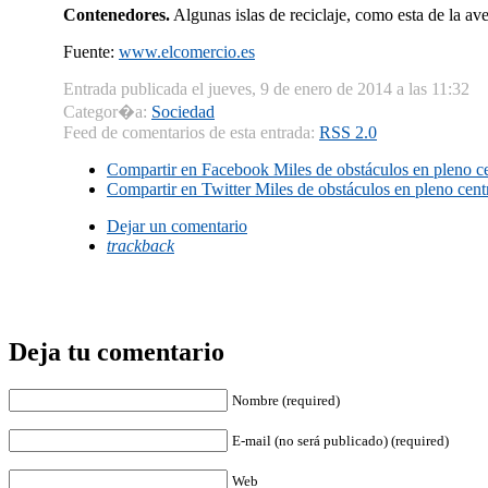
Contenedores.
Algunas islas de reciclaje, como esta de la ave
Fuente:
www.elcomercio.es
Entrada publicada el jueves, 9 de enero de 2014 a las 11:32
Categor�a:
Sociedad
Feed de comentarios de esta entrada:
RSS 2.0
Compartir en Facebook
Miles de obstáculos en pleno c
Compartir en Twitter
Miles de obstáculos en pleno cent
Dejar un comentario
trackback
Deja tu comentario
Nombre (required)
E-mail (no será publicado) (required)
Web