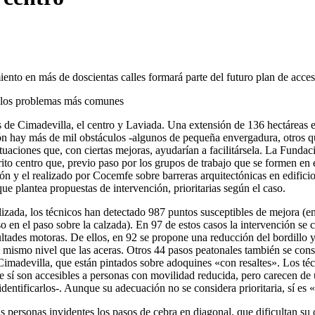
to en más de doscientas calles formará parte del futuro plan de accesi
on los problemas más comunes
de Cimadevilla, el centro y Laviada. Una extensión de 136 hectáreas en
ón hay más de mil obstáculos -algunos de pequeña envergadura, otros qu
ituaciones que, con ciertas mejoras, ayudarían a facilitársela. La Fu
strito centro que, previo paso por los grupos de trabajo que se formen e
ón y el realizado por Cocemfe sobre barreras arquitectónicas en edificio
que plantea propuestas de intervención, prioritarias según el caso.
lizada, los técnicos han detectado 987 puntos susceptibles de mejora (e
 en el paso sobre la calzada). En 97 de estos casos la intervención se co
cultades motoras. De ellos, en 92 se propone una reducción del bordillo y
al mismo nivel que las aceras. Otros 44 pasos peatonales también se cons
imadevilla, que están pintados sobre adoquines «con resaltes». Los té
sí son accesibles a personas con movilidad reducida, pero carecen de un
identificarlos-. Aunque su adecuación no se considera prioritaria, sí es 
s personas invidentes los pasos de cebra en diagonal, que dificultan su 