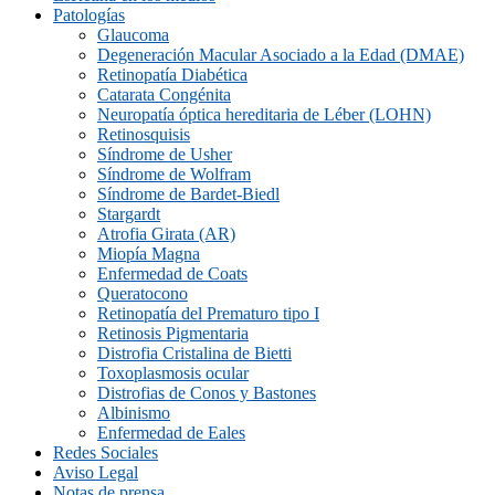
Patologías
Glaucoma
Degeneración Macular Asociado a la Edad (DMAE)
Retinopatía Diabética
Catarata Congénita
Neuropatí­a óptica hereditaria de Léber (LOHN)
Retinosquisis
Síndrome de Usher
Síndrome de Wolfram
Síndrome de Bardet-Biedl
Stargardt
Atrofia Girata (AR)
Miopía Magna
Enfermedad de Coats
Queratocono
Retinopatí­a del Prematuro tipo I
Retinosis Pigmentaria
Distrofia Cristalina de Bietti
Toxoplasmosis ocular
Distrofias de Conos y Bastones
Albinismo
Enfermedad de Eales
Redes Sociales
Aviso Legal
Notas de prensa