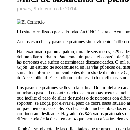
jueves, 9 de enero de 2014
El estudio realizado por la Fundación ONCE para el Ayuntamien
Aceras estrechas y pasos de peatones sin pavimento táctil s
Han examinado palmo a palmo, durante seis meses, 229 calles 
del mobiliario urbano. Para concluir que en el corazón de Gij
las personas que sufren determinadas discapacidades. O mil s
Gijón, un estudio de accesibilidad en las vías públicas del di
sumar los informes aún pendientes del resto de distritos de Gij
de Accesibilidad. El estudio no solo resalta los defectos, sino 
Los pasos de peatones se llevan la palma. Dentro del área ana
un mismo paso, al encontrar defectos en ambas aceras e incluso
que facilite el paso de sillas de ruedas o de personas con difi
soportan, se aboga por elevar el paso de cebra hasta situarlo 
un pavimento inaccesible. Es el caso de muchos ubicados en C
continuo antideslizante. Hay además 846 vados peatonales que 
diferenciada de la de su entorno- que permita a los invidentes 
También se advierte de las dificultades que representan para la