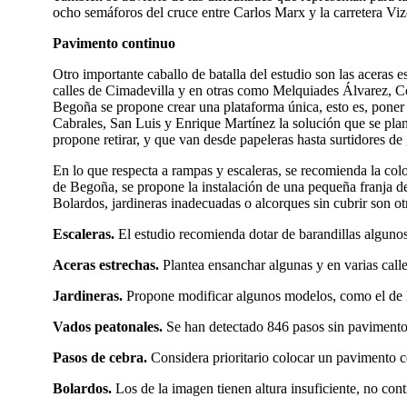
ocho semáforos del cruce entre Carlos Marx y la carretera Viz
Pavimento continuo
Otro importante caballo de batalla del estudio son las aceras e
calles de Cimadevilla y en otras como Melquiades Álvarez, 
Begoña se propone crear una plataforma única, esto es, poner
Cabrales, San Luis y Enrique Martínez la solución que se plan
propone retirar, y que van desde papeleras hasta surtidores de 
En lo que respecta a rampas y escaleras, se recomienda la col
de Begoña, se propone la instalación de una pequeña franja de p
Bolardos, jardineras inadecuadas o alcorques sin cubrir son otr
Escaleras.
El estudio recomienda dotar de barandillas algunos
Aceras estrechas.
Plantea ensanchar algunas y en varias call
Jardineras.
Propone modificar algunos modelos, como el de la 
Vados peatonales.
Se han detectado 846 pasos sin pavimento d
Pasos de cebra.
Considera prioritario colocar un pavimento co
Bolardos.
Los de la imagen tienen altura insuficiente, no con