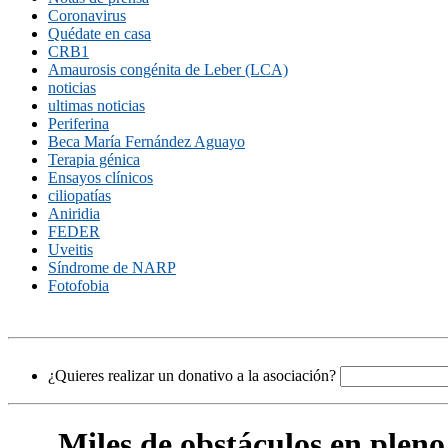
Coronavirus
Quédate en casa
CRB1
Amaurosis congénita de Leber (LCA)
noticias
ultimas noticias
Periferina
Beca María Fernández Aguayo
Terapia génica
Ensayos clínicos
ciliopatías
Aniridia
FEDER
Uveitis
Síndrome de NARP
Fotofobia
¿Quieres realizar un donativo a la asociación?
Miles de obstáculos en pleno