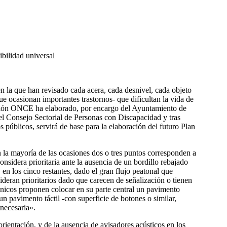
bilidad universal
 la que han revisado cada acera, cada desnivel, cada objeto
e ocasionan importantes trastornos- que dificultan la vida de
ndación ONCE ha elaborado, por encargo del Ayuntamiento de
n el Consejo Sectorial de Personas con Discapacidad y tras
s públicos, servirá de base para la elaboración del futuro Plan
n la mayoría de las ocasiones dos o tres puntos corresponden a
nsidera prioritaria ante la ausencia de un bordillo rebajado
 en los cinco restantes, dado el gran flujo peatonal que
ideran prioritarios dado que carecen de señalización o tienen
cnicos proponen colocar en su parte central un pavimento
 pavimento táctil -con superficie de botones o similar,
«necesaria».
orientación, y de la ausencia de avisadores acústicos en los