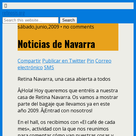
retinosis.org
sábado,junio,2009 • no comments
Noticias de Navarra
Compartir
Publicar en Twitter
Pin
Correo
electrónico
SMS
Retina Navarra, una casa abierta a todos
Â¡Hola! Hoy queremos que entréis a nuestra
casa de Retina Navarra. Os vamos a mostrar
parte del bagaje que llevamos ya en este
año 2009. Â¡Entrad con nosotros!
En el hall, os recibimos con «El café de cada
mes», actividad con la que nos reunimos
para comentar cómo van nuestras cosas y