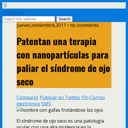
retinosis.org
jueves,noviembre,2011 • no comments
Patentan una terapia
con nanopartí­culas para
paliar el sí­ndrome de ojo
seco
Compartir
Publicar en Twitter
Pin
Correo
electrónico
SMS
El sí­ndrome de ojo seco es una patologí­a
ocular con una alta incidencia en la