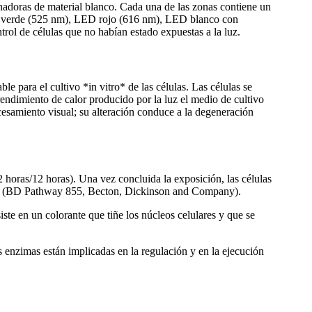
inadoras de material blanco. Cada una de las zonas contiene un
ED verde (525 nm), LED rojo (616 nm), LED blanco con
ol de células que no habían estado expuestas a la luz.
e para el cultivo *in vitro* de las células. Las células se
rendimiento de calor producido por la luz el medio de cultivo
ocesamiento visual; su alteración conduce a la degeneración
12 horas/12 horas). Una vez concluida la exposición, las células
ncia (BD Pathway 855, Becton, Dickinson and Company).
ste en un colorante que tiñe los núcleos celulares y que se
as enzimas están implicadas en la regulación y en la ejecución