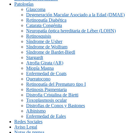
Patologías
Glaucoma
Degeneración Macular Asociado a la Edad (DMAE)
Retinopatía Diabética
Catarata Congénita
Neuropatí­a óptica hereditaria de Léber (LOHN)
Retinosquisis
Síndrome de Usher
Síndrome de Wolfram
Síndrome de Bardet-Biedl
Stargardt
Atrofia Girata (AR)
Miopía Magna
Enfermedad de Coats
Queratocono
Retinopatí­a del Prematuro tipo I
Retinosis Pigmentaria
Distrofia Cristalina de Bietti
Toxoplasmosis ocular
Distrofias de Conos y Bastones
Albinismo
Enfermedad de Eales
Redes Sociales
Aviso Legal
Notas de prensa