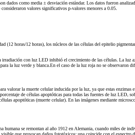
on dados como media ± desviación estándar. Los datos fueron analizados 
consideraron valores significativos p-valores menores a 0.05.
dad (12 horas/12 horas), los núcleos de las células del epitelio pigment
 la irradiación con luz LED inhibió el crecimiento de las células. La lu
para la luz verde y blanca.En el caso de la luz roja no se observaron dif
 para valorar la muerte celular inducida por la luz, ya que estas enzima
orcentaje de células apoptóticas para todas las fuentes de luz LED, sobr
ulas apoptóticas (muerte celular). En las imágenes mediante microsco
ina humana se remontan al año 1912 en Alemania, cuando miles de individ
o visible que provocan daños fototóxicos: una coincide con el espectro 