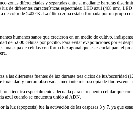
nco zonas diferenciadas y separadas entre sí mediante barreras discrim
luz de diferentes características espectrales: LED azul (468 nm), L
de color de 5400ºK. La última zona estaba formada por un grupo contr
donantes humanos sanos que crecieron en un medio de cultivo, indispensabl
dad de 5.000 células por pocillo. Para evitar evaporaciones por el desp
a es una capa de células con forma hexagonal que es esencial para el pr
era.
tas a las diferentes fuentes de luz durante tres ciclos de luz/oscuridad (
n de toxicidad y fueron observadas mediante microscopía de fluoresce
PI, una técnica especialmente adecuada para el recuento celular que consi
encia azul cuando se encuentra unido al ADN.
por la luz (apoptosis) fue la activación de las caspasas 3 y 7, ya que est