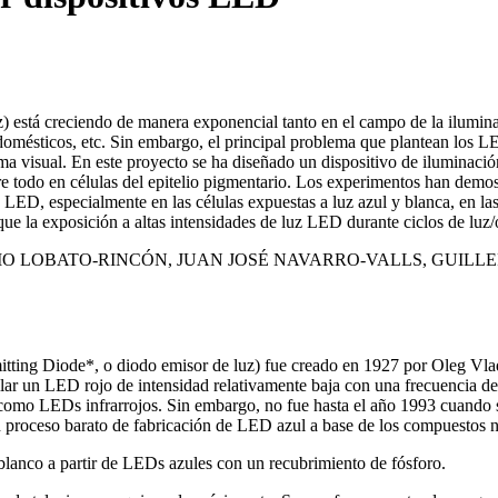
) está creciendo de manera exponencial tanto en el campo de la ilumin
omésticos, etc. Sin embargo, el principal problema que plantean los LE
tema visual. En este proyecto se ha diseñado un dispositivo de iluminaci
re todo en células del epitelio pigmentario. Los experimentos han demos
uz LED, especialmente en las células expuestas a luz azul y blanca, en l
e la exposición a altas intensidades de luz LED durante ciclos de luz/o
UCIO LOBATO-RINCÓN, JUAN JOSÉ NAVARRO-VALLS, GUI
tting Diode*, o diodo emisor de luz) fue creado en 1927 por Oleg Vla
llar un LED rojo de intensidad relativamente baja con una frecuencia d
í como LEDs infrarrojos. Sin embargo, no fue hasta el año 1993 cuando s
 proceso barato de fabricación de LED azul a base de los compuestos nit
blanco a partir de LEDs azules con un recubrimiento de fósforo.