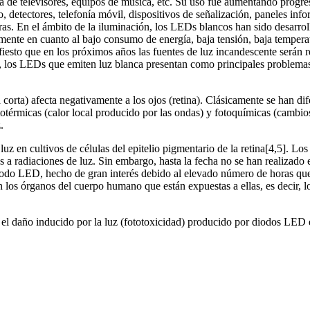
 de televisores, equipos de música, etc. Su uso fue aumentando progres
, detectores, telefonía móvil, dispositivos de señalización, paneles info
tras. En el ámbito de la iluminación, los LEDs blancos han sido desarro
armente en cuanto al bajo consumo de energía, baja tensión, baja temper
ifiesto que en los próximos años las fuentes de luz incandescente ser
los LEDs que emiten luz blanca presentan como principales problemas a
 corta) afecta negativamente a los ojos (retina). Clásicamente se han dif
totérmicas (calor local producido por las ondas) y fotoquímicas (camb
.
luz en cultivos de células del epitelio pigmentario de la retina[4,5]. Los
tas a radiaciones de luz. Sin embargo, hasta la fecha no se han realizado 
diodo LED, hecho de gran interés debido al elevado número de horas que 
en los órganos del cuerpo humano que están expuestas a ellas, es decir, l
ar el daño inducido por la luz (fototoxicidad) producido por diodos LED e