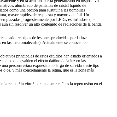
ivamente y en la actualidad está generalizado en dispositivos
rmativos, alumbrado de pantallas de cristal líquido de
llados como una opción para sustituir a las bombillas
atura, mayor rapidez de respuesta y mayor vida útil. Un
án reemplazadas progresivamente por LEDs, estimándose que
ún sin resolver un alto contenido de radiaciones de la banda
erenciado tres tipos de lesiones producidas por la luz:
ios en las macromoléculas). Actualmente se conocen con
 objetivos principales de estos estudios han estado orientados a
estudios que evalúen el efecto dañino de la luz en las
una persona estará expuesta a lo largo de su vida a este tipo
os ojos, y más concretamente la retina, que es la zona más
n la retina *in vitro* para conocer cuál es la repercusión en el