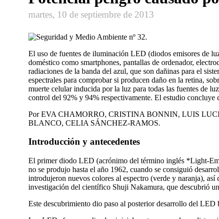
martes, 10 de septiembre de 2013
El uso de fuentes de iluminación LED (diodos emisores de luz
doméstico como smartphones, pantallas de ordenador, electrod
radiaciones de la banda del azul, que son dañinas para el sis
espectrales para comprobar si producen daño en la retina, sob
muerte celular inducida por la luz para todas las fuentes de l
control del 92% y 94% respectivamente. El estudio concluye qu
Por EVA CHAMORRO, CRISTINA BONNIN, LUIS L
BLANCO, CELIA SÁNCHEZ-RAMOS.
Introducción y antecedentes
El primer diodo LED (acrónimo del término inglés *Light-Emi
no se produjo hasta el año 1962, cuando se consiguió desarro
introdujeron nuevos colores al espectro (verde y naranja), as
investigación del científico Shuji Nakamura, que descubrió un
Este descubrimiento dio paso al posterior desarrollo del LED 