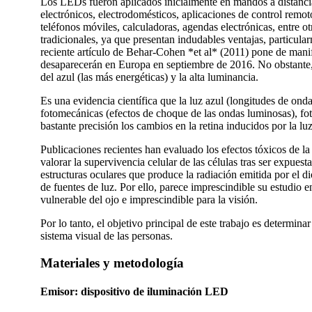
Los LEDs fueron aplicados inicialmente en mandos a distancia
electrónicos, electrodomésticos, aplicaciones de control remoto
teléfonos móviles, calculadoras, agendas electrónicas, entre o
tradicionales, ya que presentan indudables ventajas, particul
reciente artículo de Behar-Cohen *et al* (2011) pone de man
desaparecerán en Europa en septiembre de 2016. No obstante, 
del azul (las más energéticas) y la alta luminancia.
Es una evidencia científica que la luz azul (longitudes de onda
fotomecánicas (efectos de choque de las ondas luminosas), fo
bastante precisión los cambios en la retina inducidos por la luz
Publicaciones recientes han evaluado los efectos tóxicos de la 
valorar la supervivencia celular de las células tras ser expues
estructuras oculares que produce la radiación emitida por el 
de fuentes de luz. Por ello, parece imprescindible su estudio 
vulnerable del ojo e imprescindible para la visión.
Por lo tanto, el objetivo principal de este trabajo es determin
sistema visual de las personas.
Materiales y metodología
Emisor: dispositivo de iluminación LED