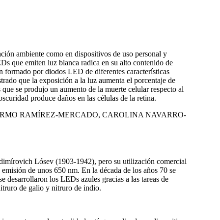
ación ambiente como en dispositivos de uso personal y
Ds que emiten luz blanca radica en su alto contenido de
ón formado por diodos LED de diferentes características
trado que la exposición a la luz aumenta el porcentaje de
as que se produjo un aumento de la muerte celular respecto al
scuridad produce daños en las células de la retina.
LLERMO RAMÍREZ-MERCADO, CAROLINA NAVARRO-
dimírovich Lósev (1903-1942), pero su utilización comercial
e emisión de unos 650 nm. En la década de los años 70 se
e desarrollaron los LEDs azules gracias a las tareas de
ruro de galio y nitruro de indio.