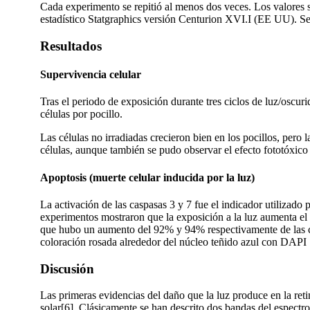
Cada experimento se repitió al menos dos veces. Los valores s
estadístico Statgraphics versión Centurion XVI.I (EE UU). Se 
Resultados
Supervivencia celular
Tras el periodo de exposición durante tres ciclos de luz/oscuri
células por pocillo.
Las células no irradiadas crecieron bien en los pocillos, pero
células, aunque también se pudo observar el efecto fototóxico 
Apoptosis (muerte celular inducida por la luz)
La activación de las caspasas 3 y 7 fue el indicador utilizado
experimentos mostraron que la exposición a la luz aumenta el p
que hubo un aumento del 92% y 94% respectivamente de las cél
coloración rosada alrededor del núcleo teñido azul con DAPI
Discusión
Las primeras evidencias del daño que la luz produce en la ret
solar[6]. Clásicamente se han descrito dos bandas del espectr