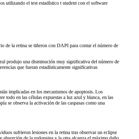
utilizando el test estadístico t student con el software
ario de la retina se tiñeron con DAPI para contar el número de
z azul produjo una disminución muy significativa del número de
erencias que fueran estadísticamente significativas
s están implicadas en los mecanismos de apoptosis. Los
e todo en las células expuestas a luz azul y blanca, en las
pía se observa la activación de las caspasas como una
uos sufrieron lesiones en la retina tras observar un eclipse
de absorción de la rodopsina y la otra alcanza el máximo daño