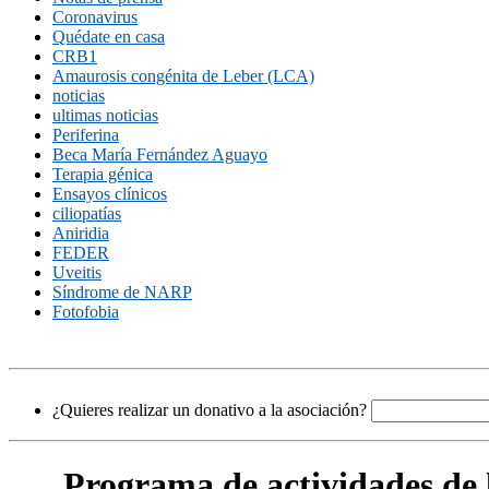
Coronavirus
Quédate en casa
CRB1
Amaurosis congénita de Leber (LCA)
noticias
ultimas noticias
Periferina
Beca María Fernández Aguayo
Terapia génica
Ensayos clínicos
ciliopatías
Aniridia
FEDER
Uveitis
Síndrome de NARP
Fotofobia
¿Quieres realizar un donativo a la asociación?
Programa de actividades de 