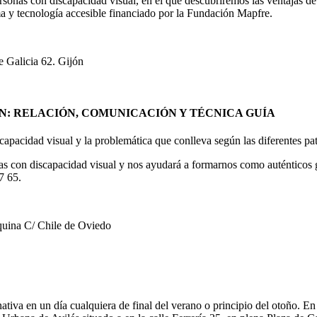
rsonas con discapacidad visual, en el que descubriremos las ventajas de i
a y tecnología accesible financiado por la Fundación Mapfre.
 Galicia 62. Gijón
ÓN: RELACIÓN, COMUNICACIÓN Y TÉCNICA GUÍA
scapacidad visual y la problemática que conlleva según las diferentes pa
 con discapacidad visual y nos ayudará a formarnos como auténticos guía
7 65.
quina C/ Chile de Oviedo
rnativa en un día cualquiera de final del verano o principio del otoño.