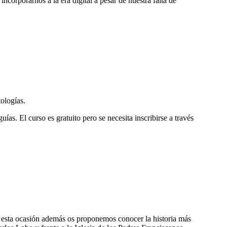
ncorporarnos a la era digital a pesar de nuestra falta de
tologías.
s. El curso es gratuito pero se necesita inscribirse a través
 En esta ocasión además os proponemos conocer la historia más