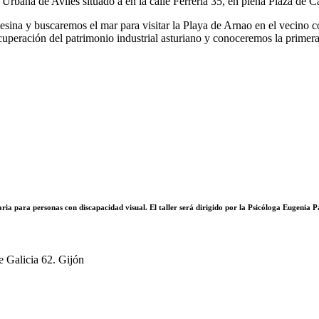
 Urbana de Avilés situado a en la calle Ferrería 35, en plena Plaza de C
ilesina y buscaremos el mar para visitar la Playa de Arnao en el vecino
uperación del patrimonio industrial asturiano y conoceremos la primer
iaria para personas con discapacidad visual. El taller será dirigido por la Psicóloga Eugenia 
 Galicia 62. Gijón