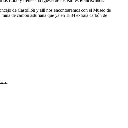
arlos Lobo y frente a la Iglesia de los Padres Franciscanos.
 concejo de Castrillón y allí nos encontraremos con el Museo de
a mina de carbón asturiana que ya en 1834 extraía carbón de
Pañeda.