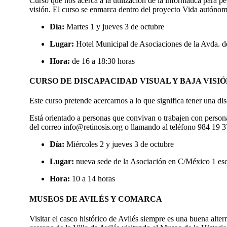
Curso que nos acerca a la utilización de la informática para pe
visión. El curso se enmarca dentro del proyecto Vida autónom
Día:
Martes 1 y jueves 3 de octubre
Lugar:
Hotel Municipal de Asociaciones de la Avda. de
Hora:
de 16 a 18:30 horas
CURSO DE DISCAPACIDAD VISUAL Y BAJA VISI
Este curso pretende acercarnos a lo que significa tener una di
Está orientado a personas que convivan o trabajen con personas
del correo info@retinosis.org o llamando al teléfono 984 19 3
Día:
Miércoles 2 y jueves 3 de octubre
Lugar:
nueva sede de la Asociación en C/México 1 es
Hora:
10 a 14 horas
MUSEOS DE AVILÉS Y COMARCA
Visitar el casco histórico de Avilés siempre es una buena alte