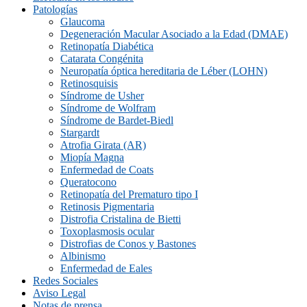
Patologías
Glaucoma
Degeneración Macular Asociado a la Edad (DMAE)
Retinopatía Diabética
Catarata Congénita
Neuropatí­a óptica hereditaria de Léber (LOHN)
Retinosquisis
Síndrome de Usher
Síndrome de Wolfram
Síndrome de Bardet-Biedl
Stargardt
Atrofia Girata (AR)
Miopía Magna
Enfermedad de Coats
Queratocono
Retinopatí­a del Prematuro tipo I
Retinosis Pigmentaria
Distrofia Cristalina de Bietti
Toxoplasmosis ocular
Distrofias de Conos y Bastones
Albinismo
Enfermedad de Eales
Redes Sociales
Aviso Legal
Notas de prensa