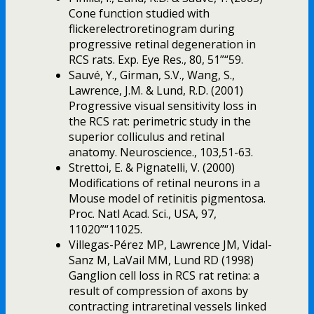
Cone function studied with
flickerelectroretinogram during
progressive retinal degeneration in
RCS rats. Exp. Eye Res., 80, 51”“59.
Sauvé, Y., Girman, S.V., Wang, S.,
Lawrence, J.M. & Lund, R.D. (2001)
Progressive visual sensitivity loss in
the RCS rat: perimetric study in the
superior colliculus and retinal
anatomy. Neuroscience., 103,51-63.
Strettoi, E. & Pignatelli, V. (2000)
Modifications of retinal neurons in a
Mouse model of retinitis pigmentosa.
Proc. Natl Acad. Sci., USA, 97,
11020”“11025.
Villegas-Pérez MP, Lawrence JM, Vidal-
Sanz M, LaVail MM, Lund RD (1998)
Ganglion cell loss in RCS rat retina: a
result of compression of axons by
contracting intraretinal vessels linked