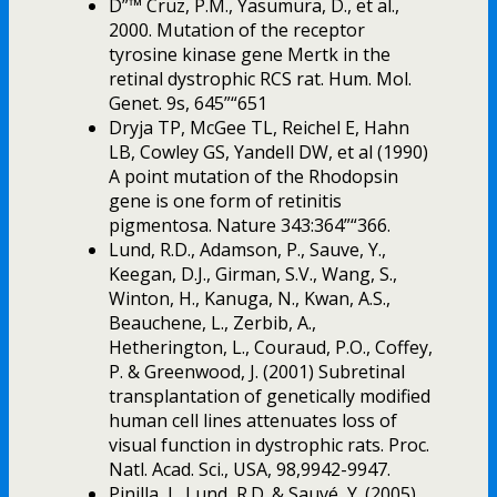
D”™ Cruz, P.M., Yasumura, D., et al.,
2000. Mutation of the receptor
tyrosine kinase gene Mertk in the
retinal dystrophic RCS rat. Hum. Mol.
Genet. 9s, 645”“651
Dryja TP, McGee TL, Reichel E, Hahn
LB, Cowley GS, Yandell DW, et al (1990)
A point mutation of the Rhodopsin
gene is one form of retinitis
pigmentosa. Nature 343:364”“366.
Lund, R.D., Adamson, P., Sauve, Y.,
Keegan, D.J., Girman, S.V., Wang, S.,
Winton, H., Kanuga, N., Kwan, A.S.,
Beauchene, L., Zerbib, A.,
Hetherington, L., Couraud, P.O., Coffey,
P. & Greenwood, J. (2001) Subretinal
transplantation of genetically modified
human cell lines attenuates loss of
visual function in dystrophic rats. Proc.
Natl. Acad. Sci., USA, 98,9942-9947.
Pinilla, I., Lund, R.D. & Sauvé, Y. (2005)