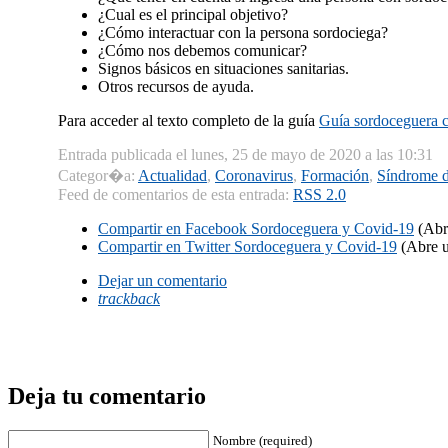
¿Cual es el principal objetivo?
¿Cómo interactuar con la persona sordociega?
¿Cómo nos debemos comunicar?
Signos básicos en situaciones sanitarias.
Otros recursos de ayuda.
Para acceder al texto completo de la guía
Guía sordoceguera 
Entrada publicada el lunes, 25 de mayo de 2020 a las 10:31
Categor�a:
Actualidad
,
Coronavirus
,
Formación
,
Síndrome 
Feed de comentarios de esta entrada:
RSS 2.0
Compartir en Facebook
Sordoceguera y Covid-19
(Abr
Compartir en Twitter
Sordoceguera y Covid-19
(Abre u
Dejar un comentario
trackback
Deja tu comentario
Nombre (required)