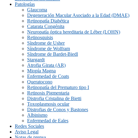
Patologías
Glaucoma
Degeneración Macular Asociado a la Edad (DMAE)
Retinopatía Diabética
Catarata Congénita
Neuropatí­a óptica hereditaria de Léber (LOHN)
Retinosquisis
Síndrome de Usher
Síndrome de Wolfram
Síndrome de Bardet-Biedl
Stargardt
Atrofia Girata (AR)
Miopía Magna
Enfermedad de Coats
Queratocono
Retinopatí­a del Prematuro tipo I
Retinosis Pigmentaria
Distrofia Cristalina de Bietti
Toxoplasmosis ocular
Distrofias de Conos y Bastones
Albinismo
Enfermedad de Eales
Redes Sociales
Aviso Legal
Notas de prensa