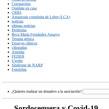
Coronavirus
Quédate en casa
CRB1
Amaurosis congénita de Leber (LCA)
noticias
ultimas noticias
Periferina
Beca María Fernández Aguayo
Terapia génica
Ensayos clínicos
ciliopatías
Aniridia
FEDER
Uveitis
Síndrome de NARP
Fotofobia
¿Quieres realizar un donativo a la asociación?
Sordoceguera y Covid-19