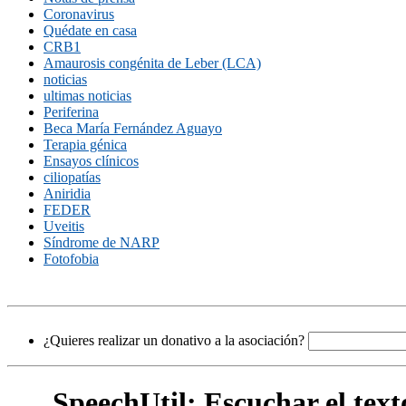
Coronavirus
Quédate en casa
CRB1
Amaurosis congénita de Leber (LCA)
noticias
ultimas noticias
Periferina
Beca María Fernández Aguayo
Terapia génica
Ensayos clínicos
ciliopatías
Aniridia
FEDER
Uveitis
Síndrome de NARP
Fotofobia
¿Quieres realizar un donativo a la asociación?
SpeechUtil: Escuchar el text