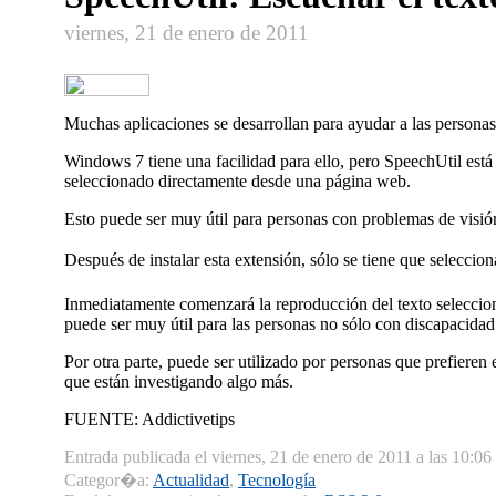
viernes, 21 de enero de 2011
Muchas aplicaciones se desarrollan para ayudar a las person
Windows 7 tiene una facilidad para ello, pero SpeechUtil est
seleccionado directamente desde una página web.
Esto puede ser muy útil para personas con problemas de visión
Después de instalar esta extensión, sólo se tiene que seleccio
Inmediatamente comenzará la reproducción del texto seleccion
puede ser muy útil para las personas no sólo con discapacida
Por otra parte, puede ser utilizado por personas que prefieren
que están investigando algo más.
FUENTE: Addictivetips
Entrada publicada el viernes, 21 de enero de 2011 a las 10:06
Categor�a:
Actualidad
,
Tecnologí­a