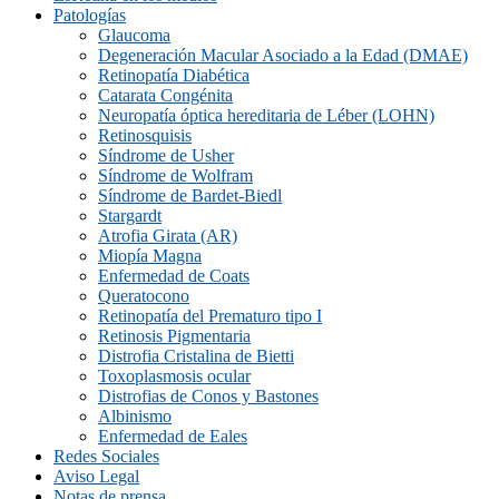
Patologías
Glaucoma
Degeneración Macular Asociado a la Edad (DMAE)
Retinopatía Diabética
Catarata Congénita
Neuropatí­a óptica hereditaria de Léber (LOHN)
Retinosquisis
Síndrome de Usher
Síndrome de Wolfram
Síndrome de Bardet-Biedl
Stargardt
Atrofia Girata (AR)
Miopía Magna
Enfermedad de Coats
Queratocono
Retinopatí­a del Prematuro tipo I
Retinosis Pigmentaria
Distrofia Cristalina de Bietti
Toxoplasmosis ocular
Distrofias de Conos y Bastones
Albinismo
Enfermedad de Eales
Redes Sociales
Aviso Legal
Notas de prensa