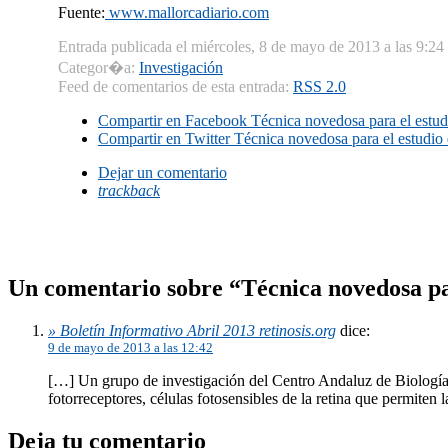
Fuente:
www.mallorcadiario.com
Entrada publicada el miércoles, 8 de mayo de 2013 a las 9:24
Categor�a:
Investigación
Feed de comentarios de esta entrada:
RSS 2.0
Compartir en Facebook
Técnica novedosa para el estudi
Compartir en Twitter
Técnica novedosa para el estudio 
Dejar un comentario
trackback
Un comentario sobre “Técnica novedosa par
» Boletín Informativo Abril 2013 retinosis.org
dice:
9 de mayo de 2013 a las 12:42
[…] Un grupo de investigación del Centro Andaluz de Biología 
fotorreceptores, células fotosensibles de la retina que permiten
Deja tu comentario