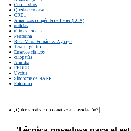
Coronavirus
Quédate en casa
CRB1
Amaurosis congénita de Leber (LCA)
noticias
ultimas noticias
Periferina
Beca María Fernández Aguayo
Terapia génica
Ensayos clínicos
ciliopatías
Aniridia
FEDER
Uveitis
Síndrome de NARP
Fotofobia
¿Quieres realizar un donativo a la asociación?
Técnica novedosa para el est