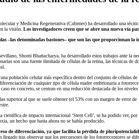
ecular y Medicina Regenerativa (Cabimer) ha desarrollado una técnica 
n la visión.
Los investigadores creen que se abre una nueva vía para
ulas –las denominadas bastones– que son las que proporcionan la in
 sevillano, Shomi Bhattacharya, ha desarrollado estos trabajos ante la ne
rias son una fuente ilimitada de células de la retina, las técnicas de d
al.
a población celular más específica dentro del conjunto de células de la
 diferenciación de cualquier tipo de célula madre embrionaria a fotorrece
e caso en concreto, se centran en una reducción destacada de los niveles
las superior al que se suele obtener (el 53% con un margen de error de
estre.
ta científica de impacto internacional ‘Stem Cell’, se ha podido ver, por
oxia, un hecho que hasta ahora no se había producido.
ceso de diferenciación, ya que facilita la pérdida de pluripotenciali
n llegado tras observar que los precursores de los fotorreceptores se di