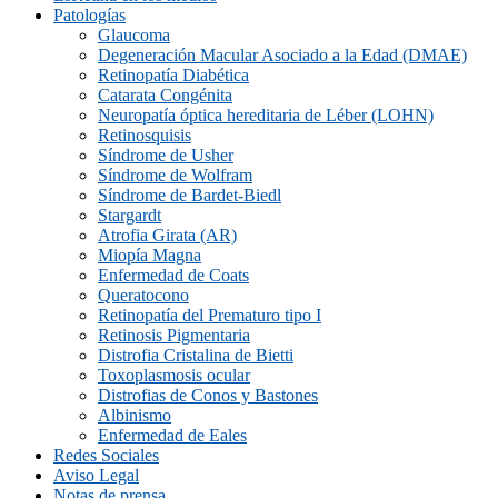
Patologías
Glaucoma
Degeneración Macular Asociado a la Edad (DMAE)
Retinopatía Diabética
Catarata Congénita
Neuropatí­a óptica hereditaria de Léber (LOHN)
Retinosquisis
Síndrome de Usher
Síndrome de Wolfram
Síndrome de Bardet-Biedl
Stargardt
Atrofia Girata (AR)
Miopía Magna
Enfermedad de Coats
Queratocono
Retinopatí­a del Prematuro tipo I
Retinosis Pigmentaria
Distrofia Cristalina de Bietti
Toxoplasmosis ocular
Distrofias de Conos y Bastones
Albinismo
Enfermedad de Eales
Redes Sociales
Aviso Legal
Notas de prensa