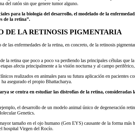
na del ratón sin que genere tumor alguno.
iales para la biología del desarrollo, el modelado de la enfermedad,
s de la retina”.
IO DE LA RETINOSIS PIGMENTARIA
 de las enfermedades de la retina, en concreto, de la retinosis pigment
 de la retina que poco a poco va perdiendo las principales células que 
 etapas afecta principalmente a la visión nocturna y al campo periférico,
ínicos realizados en animales para su futura aplicación en pacientes con 
a, ha asegurado el propio Bhattacharya.
ya se centra en estudiar las distrofias de la retina, consideradas l
jemplo, el desarrollo de un modelo animal único de degeneración retini
olecular Genetics.
mayor tamaño en el ojo humano (Gen EYS) causante de la forma más hab
l hospital Virgen del Rocío.