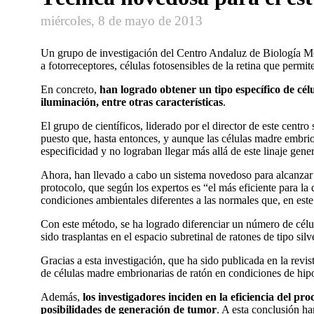
miércoles, 8 de mayo de 2013
Un grupo de investigación del Centro Andaluz de Biología Mol
a fotorreceptores, células fotosensibles de la retina que permite
En concreto,
han logrado obtener un tipo específico de cél
iluminación, entre otras características
.
El grupo de científicos, liderado por el director de este centro
puesto que, hasta entonces, y aunque las células madre embriona
especificidad y no lograban llegar más allá de este linaje gener
Ahora, han llevado a cabo un sistema novedoso para alcanzar un
protocolo, que según los expertos es “el más eficiente para la
condiciones ambientales diferentes a las normales que, en est
Con este método, se ha logrado diferenciar un número de célu
sido trasplantas en el espacio subretinal de ratones de tipo silv
Gracias a esta investigación, que ha sido publicada en la revis
de células madre embrionarias de ratón en condiciones de hip
Además,
los investigadores inciden en la eficiencia del pro
posibilidades de generación de tumor
. A esta conclusión ha