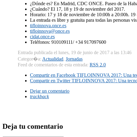
¿Dónde es? En Madrid, CDC ONCE. Paseo de la Haban
¿Cuándo? El 17, 18 y 19 de noviembre del 2017.
Horario: 17 y 18 de noviembre de 10:00h a 20:00h. 19
La entrada es libre y gratuita para todas las personas vis
tifloinnova.once.es
tifloinnova@once.es
cidat.once.es
Teléfonos: 910109111/ +34 917097600
Entrada publicada el lunes, 19 de junio de 2017 a las 13:46
Categor�a:
Actualidad
,
Jornadas
Feed de comentarios de esta entrada:
RSS 2.0
Compartir en Facebook
TIFLOINNOVA 2017: Una tecn
Compartir en Twitter
TIFLOINNOVA 2017: Una tecnol
Dejar un comentario
trackback
Deja tu comentario