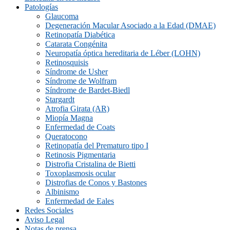
Patologías
Glaucoma
Degeneración Macular Asociado a la Edad (DMAE)
Retinopatía Diabética
Catarata Congénita
Neuropatí­a óptica hereditaria de Léber (LOHN)
Retinosquisis
Síndrome de Usher
Síndrome de Wolfram
Síndrome de Bardet-Biedl
Stargardt
Atrofia Girata (AR)
Miopía Magna
Enfermedad de Coats
Queratocono
Retinopatí­a del Prematuro tipo I
Retinosis Pigmentaria
Distrofia Cristalina de Bietti
Toxoplasmosis ocular
Distrofias de Conos y Bastones
Albinismo
Enfermedad de Eales
Redes Sociales
Aviso Legal
Notas de prensa