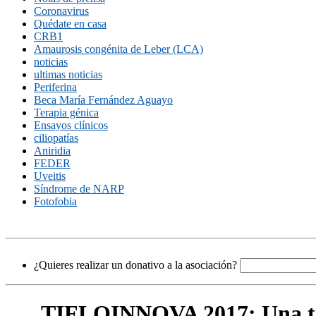
Coronavirus
Quédate en casa
CRB1
Amaurosis congénita de Leber (LCA)
noticias
ultimas noticias
Periferina
Beca María Fernández Aguayo
Terapia génica
Ensayos clínicos
ciliopatías
Aniridia
FEDER
Uveitis
Síndrome de NARP
Fotofobia
¿Quieres realizar un donativo a la asociación?
TIFLOINNOVA 2017: Una te