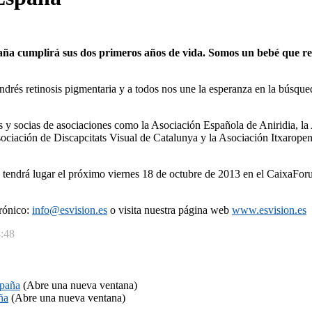
ña cumplirá sus dos primeros años de vida. Somos un bebé que rec
drés retinosis pigmentaria y a todos nos une la esperanza en la búsqueda
ios y socias de asociaciones como la Asociación Española de Aniridia, 
ociación de Discapcitats Visual de Catalunya y la Asociación Itxarope
ue tendrá lugar el próximo viernes 18 de octubre de 2013 en el CaixaFo
trónico:
info@esvision.es
o visita nuestra página web
www.esvision.es
4:48
spaña
(Abre una nueva ventana)
ña
(Abre una nueva ventana)