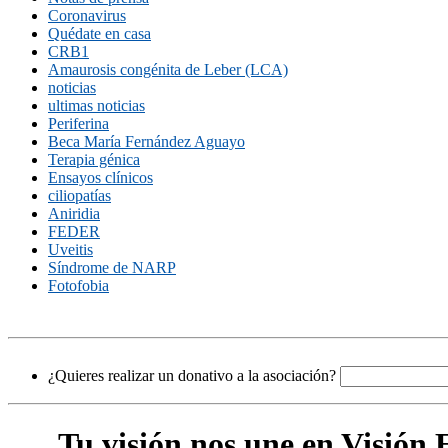
Coronavirus
Quédate en casa
CRB1
Amaurosis congénita de Leber (LCA)
noticias
ultimas noticias
Periferina
Beca María Fernández Aguayo
Terapia génica
Ensayos clínicos
ciliopatías
Aniridia
FEDER
Uveitis
Síndrome de NARP
Fotofobia
¿Quieres realizar un donativo a la asociación?
Tu visión nos une en Visión