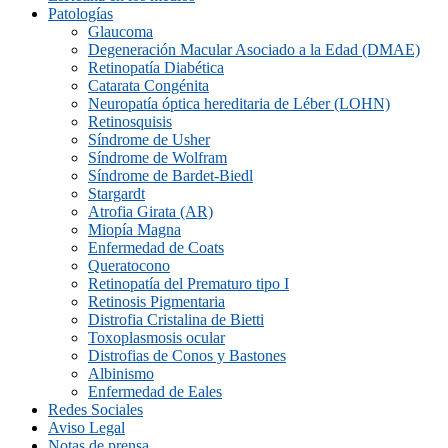
Patologías
Glaucoma
Degeneración Macular Asociado a la Edad (DMAE)
Retinopatía Diabética
Catarata Congénita
Neuropatí­a óptica hereditaria de Léber (LOHN)
Retinosquisis
Síndrome de Usher
Síndrome de Wolfram
Síndrome de Bardet-Biedl
Stargardt
Atrofia Girata (AR)
Miopía Magna
Enfermedad de Coats
Queratocono
Retinopatí­a del Prematuro tipo I
Retinosis Pigmentaria
Distrofia Cristalina de Bietti
Toxoplasmosis ocular
Distrofias de Conos y Bastones
Albinismo
Enfermedad de Eales
Redes Sociales
Aviso Legal
Notas de prensa