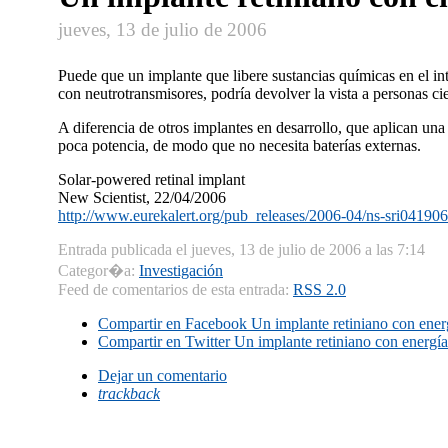
jueves, 13 de julio de 2006
Puede que un implante que libere sustancias quí­micas en el in
con neutrotransmisores, podrí­a devolver la vista a personas ci
A diferencia de otros implantes en desarrollo, que aplican una
poca potencia, de modo que no necesita baterí­as externas.
Solar-powered retinal implant
New Scientist, 22/04/2006
http://www.eurekalert.org/pub_releases/2006-04/ns-sri04190
Entrada publicada el jueves, 13 de julio de 2006 a las 7:14
Categor�a:
Investigación
Feed de comentarios de esta entrada:
RSS 2.0
Compartir en Facebook
Un implante retiniano con energ
Compartir en Twitter
Un implante retiniano con energí­a
Dejar un comentario
trackback