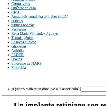
Coronavirus
Quédate en casa
CRB1
Amaurosis congénita de Leber (LCA)
noticias
ultimas noticias
Periferina
Beca María Fernández Aguayo
Terapia génica
Ensayos clínicos
ciliopatías
Aniridia
FEDER
Uveitis
Síndrome de NARP
Fotofobia
¿Quieres realizar un donativo a la asociación?
Un implante retiniano con en