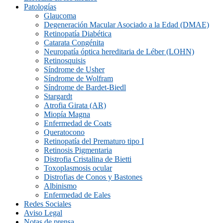
Patologías
Glaucoma
Degeneración Macular Asociado a la Edad (DMAE)
Retinopatía Diabética
Catarata Congénita
Neuropatí­a óptica hereditaria de Léber (LOHN)
Retinosquisis
Síndrome de Usher
Síndrome de Wolfram
Síndrome de Bardet-Biedl
Stargardt
Atrofia Girata (AR)
Miopía Magna
Enfermedad de Coats
Queratocono
Retinopatí­a del Prematuro tipo I
Retinosis Pigmentaria
Distrofia Cristalina de Bietti
Toxoplasmosis ocular
Distrofias de Conos y Bastones
Albinismo
Enfermedad de Eales
Redes Sociales
Aviso Legal
Notas de prensa