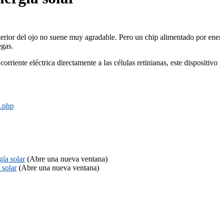
terior del ojo no suene muy agradable. Pero un chip alimentado por energ
egas.
 corriente eléctrica directamente a las células retinianas, este disposit
6.php
í­a solar
(Abre una nueva ventana)
 solar
(Abre una nueva ventana)