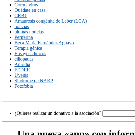
Coronavirus
Quédate en casa
CRB1
Amaurosis congénita de Leber (LCA)
noticias
ultimas noticias
Periferina
Beca María Fernández Aguayo
Terapia génica
Ensayos clínicos
ciliopatías
Aniridia
FEDER
Uveitis
Síndrome de NARP
Fotofobia
¿Quieres realizar un donativo a la asociación?
Una nueva «app» con inform