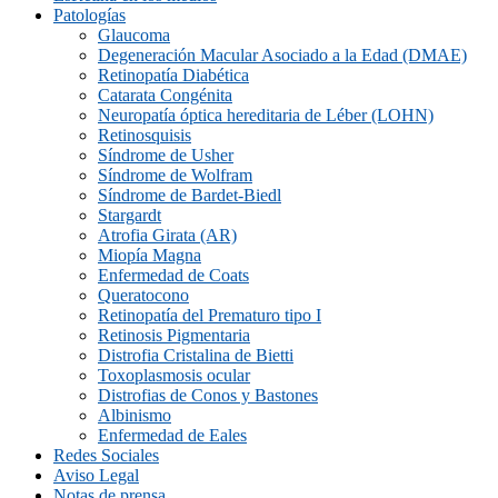
Patologías
Glaucoma
Degeneración Macular Asociado a la Edad (DMAE)
Retinopatía Diabética
Catarata Congénita
Neuropatí­a óptica hereditaria de Léber (LOHN)
Retinosquisis
Síndrome de Usher
Síndrome de Wolfram
Síndrome de Bardet-Biedl
Stargardt
Atrofia Girata (AR)
Miopía Magna
Enfermedad de Coats
Queratocono
Retinopatí­a del Prematuro tipo I
Retinosis Pigmentaria
Distrofia Cristalina de Bietti
Toxoplasmosis ocular
Distrofias de Conos y Bastones
Albinismo
Enfermedad de Eales
Redes Sociales
Aviso Legal
Notas de prensa