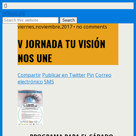
retinosis.org
viernes,noviembre,2017 • no comments
V JORNADA TU VISIÓN
NOS UNE
Compartir
Publicar en Twitter
Pin
Correo
electrónico
SMS