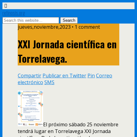
retinosis.org
jueves,noviembre,2023 • 1 comment
XXI Jornada científica en
Torrelavega.
Compartir
Publicar en Twitter
Pin
Correo
electrónico
SMS
El próximo sábado 25 noviembre
tendrá lugar en Torrelavega XXI Jornada